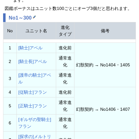
ます。
図鑑ボーナスはユニット数100ごとにオーブ3個だと思われます。
No1～300
進化
No
ユニット名
備考
タイプ
1
[騎士]アベル
進化前
通常進
2
[騎士長]アベル
化
幻獣契約 → No1404・1405
[護帝の騎士]アベ
通常進
3
ル
化
4
[従騎士]フラン
進化前
通常進
5
[正騎士]フラン
化
幻獣契約 → No1406・1407
[ギルザの聖騎士]
通常進
6
フラン
化
[探求の]メルトリ