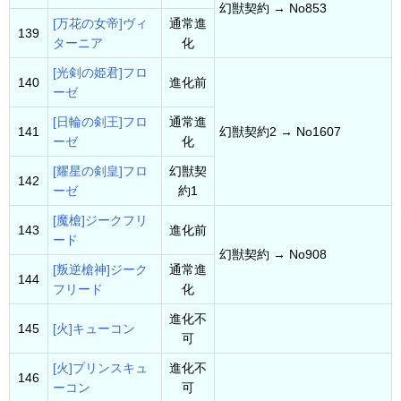
幻獣契約 → No853
[万花の女帝]ヴィ
通常進
139
ターニア
化
[光剣の姫君]フロ
140
進化前
ーゼ
[日輪の剣王]フロ
通常進
141
幻獣契約2 → No1607
ーゼ
化
[耀星の剣皇]フロ
幻獣契
142
ーゼ
約1
[魔槍]ジークフリ
143
進化前
ード
幻獣契約 → No908
[叛逆槍神]ジーク
通常進
144
フリード
化
進化不
145
[火]キューコン
可
[火]プリンスキュ
進化不
146
ーコン
可