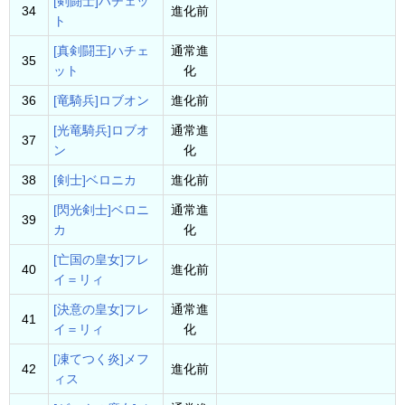
[剣闘士]ハチェッ
34
進化前
ト
[真剣闘王]ハチェ
通常進
35
ット
化
36
[竜騎兵]ロブオン
進化前
[光竜騎兵]ロブオ
通常進
37
ン
化
38
[剣士]ベロニカ
進化前
[閃光剣士]ベロニ
通常進
39
カ
化
[亡国の皇女]フレ
40
進化前
イ＝リィ
[決意の皇女]フレ
通常進
41
イ＝リィ
化
[凍てつく炎]メフ
42
進化前
ィス