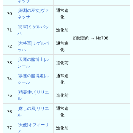
ネッサ
[深淵の巫女]ヴァ
通常進
70
ネッサ
化
[将軍]ミゲルバッ
71
進化前
ハ
幻獣契約 → No798
[大将軍]ミゲルバ
通常進
72
ッハ
化
[天運の賭博士]ル
73
進化前
シール
[暴運の賭博姫]ル
通常進
74
シール
化
[精霊使い]リリエ
75
進化前
ル
[癒しの風]リリエ
通常進
76
ル
化
[天使]オフィーリ
77
進化前
ア