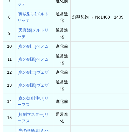
7
進化前
ッテ
[奔放射手]メルト
通常進
8
幻獣契約 → No1408・1409
リッテ
化
[天真姫]メルトリ
通常進
9
ッテ
化
10
[炎の剣士]ベノム
進化前
通常進
11
[炎の剣豪]ベノム
化
12
[水の剣士]ヴェザ
進化前
通常進
13
[水の剣豪]ヴェザ
化
[森の短剣使い]リ
14
進化前
ーフス
[短剣マスター]リ
通常進
15
ーフス
化
[光の護衛者]ミハ