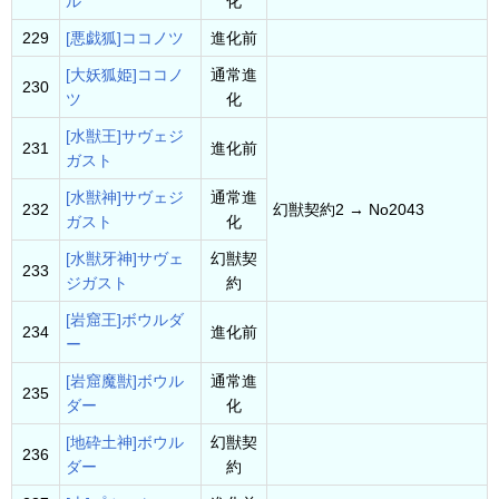
ル
化
229
[悪戯狐]ココノツ
進化前
[大妖狐姫]ココノ
通常進
230
ツ
化
[水獣王]サヴェジ
231
進化前
ガスト
[水獣神]サヴェジ
通常進
232
幻獣契約2 → No2043
ガスト
化
[水獣牙神]サヴェ
幻獣契
233
ジガスト
約
[岩窟王]ボウルダ
234
進化前
ー
[岩窟魔獣]ボウル
通常進
235
ダー
化
[地砕土神]ボウル
幻獣契
236
ダー
約