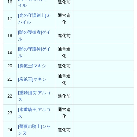
16
進化前
イル
[光の守護剣士]ミ
通常進
17
ハイル
化
[闇の護衛者]ゲイ
18
進化前
ル
[闇の守護神]ゲイ
通常進
19
ル
化
20
[炭鉱士]マキシ
進化前
通常進
21
[炭鉱王]マキシ
化
[重騎団長]アルゴ
22
進化前
ス
[氷重騎王]アルゴ
通常進
23
ス
化
[薔薇の騎士]ジャ
24
進化前
ンヌ