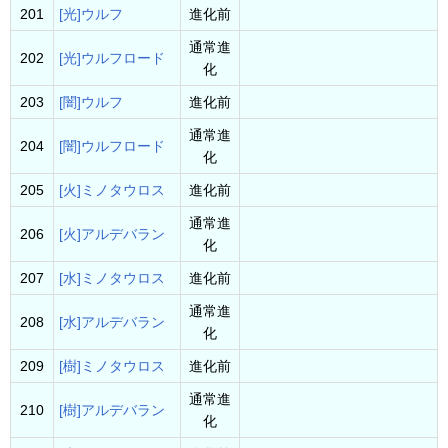
201
[光]ウルフ
進化前
通常進
202
[光]ウルフロード
化
203
[闇]ウルフ
進化前
通常進
204
[闇]ウルフロード
化
205
[火]ミノタウロス
進化前
通常進
206
[火]アルデバラン
化
207
[水]ミノタウロス
進化前
通常進
208
[水]アルデバラン
化
209
[樹]ミノタウロス
進化前
通常進
210
[樹]アルデバラン
化