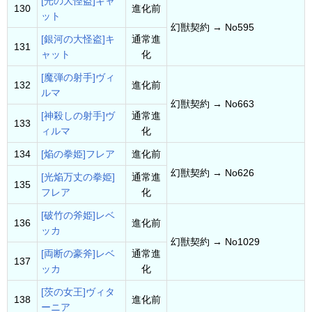
[光の大怪盗]キャ
130
進化前
ット
幻獣契約 → No595
[銀河の大怪盗]キ
通常進
131
ャット
化
[魔弾の射手]ヴィ
132
進化前
ルマ
幻獣契約 → No663
[神殺しの射手]ヴ
通常進
133
ィルマ
化
134
[焔の拳姫]フレア
進化前
幻獣契約 → No626
[光焔万丈の拳姫]
通常進
135
フレア
化
[破竹の斧姫]レベ
136
進化前
ッカ
幻獣契約 → No1029
[両断の豪斧]レベ
通常進
137
ッカ
化
[茨の女王]ヴィタ
138
進化前
ーニア