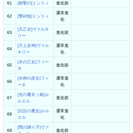
61
[槌撃の]ミンリィ
進化前
通常進
62
[撃砕姫]ミンリィ
化
[天乙女]ヴァルキ
63
進化前
リー
[天上女神]ヴァル
通常進
64
キリー
化
[水の乙女]フィー
65
進化前
ネ
[水神の巫女]フィ
通常進
66
ーネ
化
[光の魔女っ娘]ル
67
進化前
ルエル
[伝説の魔女]ルル
通常進
68
エル
化
[闇の踊り子]ヴァ
69
進化前