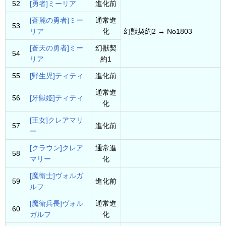
52
[勇者]ミーリア
進化前
[蒼麗の勇者]ミー
通常進
53
リア
化
幻獣契約2 → No1803
[蒼天の勇者]ミー
幻獣契
54
リア
約1
55
[野生児]ティティ
進化前
通常進
56
[牙獣姫]ティティ
化
[王女]クレアマリ
57
進化前
ー
[クラウン]クレア
通常進
58
マリー
化
[魔衛士]ヴォルガ
59
進化前
ルフ
[魔衛兵長]ヴォル
通常進
60
ガルフ
化