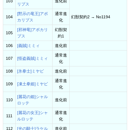
103
進化前
リプス
[黙示の竜王]アポ
通常進
104
幻獣契約2 → No1194
カリプス
化
[邪神竜]アポカリ
幻獣契
105
プス
約1
106
[義賊]ミミィ
進化前
通常進
107
[怪盗義賊]ミミィ
化
108
[氷拳士]ミヤビ
進化前
通常進
109
[凍土拳姫]ミヤビ
化
[麗花の姫]シャル
110
進化前
ロッテ
[麗花の女王]シャ
通常進
111
ルロッテ
化
112
[光の騎士]ラケル
進化前