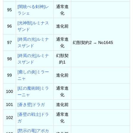
[闇統べる剣神]レ
通常進
95
ラシェ
化
[光神獣]ルミナス
96
進化前
ザンド
[終焉の光]ルミナ
通常進
97
幻獣契約2 → No1645
スザンド
化
[終焉の光]ルミナ
幻獣契
98
スザンド
約1
[癒しの炎]ミラー
99
進化前
ニャ
[紅の魔術師]ミラ
通常進
100
ーニャ
化
101
[蒼き壁]ドラガ
進化前
[蒼壁の戦士]ドラ
通常進
102
ガ
化
[黙示の竜]アポカ