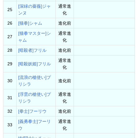
[深緑の薔薇]ジャ
通常進
25
ンヌ
化
26
[猫拳]シャム
進化前
[猫拳マスター]シ
通常進
27
ャム
化
28
[暗殺者]フリル
進化前
通常進
29
[暗殺妖姫]フリル
化
[流浪の槍使い]プ
30
進化前
リシラ
[浮雲の槍使い]プ
通常進
31
リシラ
化
32
[拳士]フーリウ
進化前
[義勇拳士]フーリ
通常進
33
ウ
化