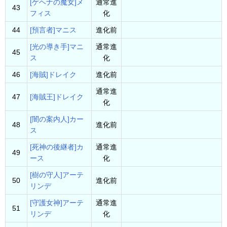
[ゲヘナの魔女]メ
通常進
43
フィス
化
44
[預言者]マニス
進化前
[光の導き手]マニ
通常進
45
ス
化
46
[海賊]ドレイク
進化前
通常進
47
[海賊王]ドレイク
化
[闇の案内人]カー
48
進化前
ス
[死神の後継者]カ
通常進
49
ース
化
[樹の守人]アーテ
50
進化前
リンデ
[守護女神]アーテ
通常進
51
リンデ
化