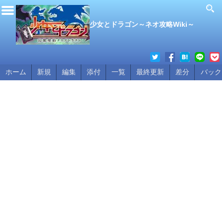
少女とドラゴン～ネオ攻略Wiki～
ホーム
新規
編集
添付
一覧
最終更新
差分
バック