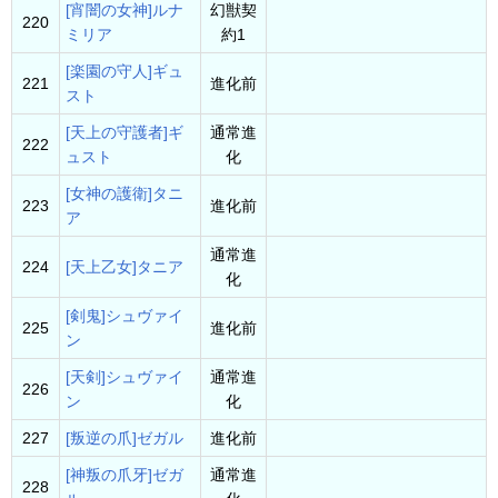
[宵闇の女神]ルナ
幻獣契
220
ミリア
約1
[楽園の守人]ギュ
221
進化前
スト
[天上の守護者]ギ
通常進
222
ュスト
化
[女神の護衛]タニ
223
進化前
ア
通常進
224
[天上乙女]タニア
化
[剣鬼]シュヴァイ
225
進化前
ン
[天剣]シュヴァイ
通常進
226
ン
化
227
[叛逆の爪]ゼガル
進化前
[神叛の爪牙]ゼガ
通常進
228