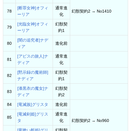
[断罪女神]オフィ
通常進
78
幻獣契約2 → No1410
ーリア
化
[光臨女神]オフィ
幻獣契
79
ーリア
約1
[闇の追究者]ナデ
80
進化前
ィア
[アビスの旅人]ナ
通常進
81
ディア
化
[黙示録の魔術師]
幻獣契
82
ナディア
約1
[漆黒衣の魔女]ナ
幻獣契
83
ディア
約2
84
[竜滅族]グリスタ
進化前
[竜滅剣姫]グリス
通常進
85
タ
化
幻獣契約2 → No960
[竜喰い斬姫]グリ
幻獣契