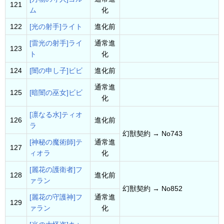
121
ム
化
122
[光の射手]ライト
進化前
[雷光の射手]ライ
通常進
123
ト
化
124
[闇の申し子]ビビ
進化前
通常進
125
[暗闇の巫女]ビビ
化
[凛なる水]ティオ
126
進化前
ラ
幻獣契約 → No743
[神秘の魔術師]テ
通常進
127
ィオラ
化
[麗花の護衛者]
フ
128
進化前
ァラン
幻獣契約 → No852
[麗花の守護神]
フ
通常進
129
ァラン
化