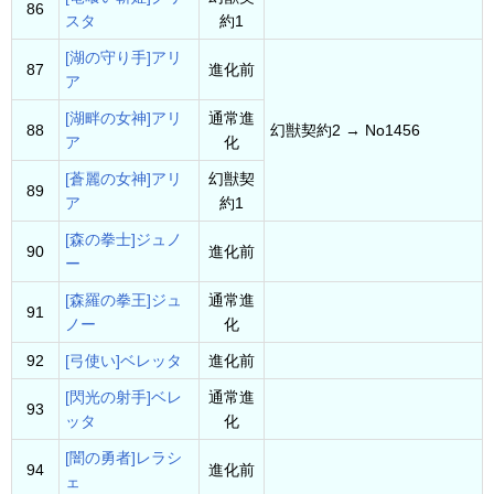
86
スタ
約1
[湖の守り手]アリ
87
進化前
ア
[湖畔の女神]アリ
通常進
88
幻獣契約2 → No1456
ア
化
[蒼麗の女神]アリ
幻獣契
89
ア
約1
[森の拳士]ジュノ
90
進化前
ー
[森羅の拳王]ジュ
通常進
91
ノー
化
92
[弓使い]ベレッタ
進化前
[閃光の射手]ベレ
通常進
93
ッタ
化
[闇の勇者]レラシ
94
進化前
ェ