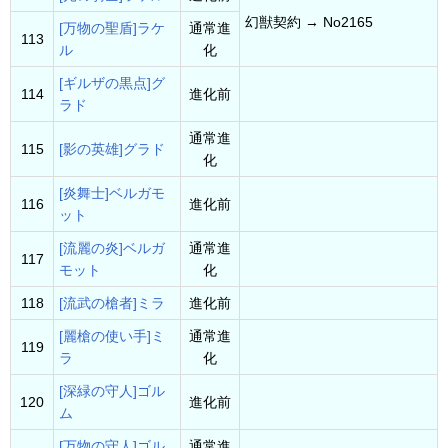
幻獣契約 → No2165
[万物の聖盾]ラケ
通常進
113
ル
化
[ギルザの黒点]グ
114
進化前
ラド
通常進
115
[影の英雄]グラド
化
[炎舞士]ベルガモ
116
進化前
ット
[流麗の炎]ベルガ
通常進
117
モット
化
118
[流武の槍者]ミラ
進化前
[麗槍の使い手]ミ
通常進
119
ラ
化
[深緑の守人]ゴル
120
進化前
ム
[万物の守人]ゴル
通常進