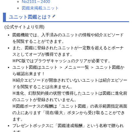
No2101～2400
図鑑未掲載ユニット
ユニット図鑑とは？
(公式サイトより引用)
図鑑機能では、入手済みのユニットの情報や紹介エピソード
を閲覧することができます。
また、図鑑に登録されたユニットが一定数を超えるとボーナ
スとしてオーブが獲得できます。
※PC版ではブラウザキャッシュのクリアが必要です。
ユニット図鑑はユニット ＞ メニュー一覧 ＞ ユニット図鑑か
ら確認出来ます！
※紹介エピソードが開放されていないユニットは紹介エピソー
ドを閲覧することは出来ません。
※進化、幻獣契約後の状態で獲得したユニットは図鑑に進化前
のユニットが登録されていません。
※図鑑ボーナスの報酬は「ユニット図鑑」の表示範囲指定画面
の上にあります「現在/最大」ボタンから受け取ることができ
ます。
プレゼントボックスに「図鑑達成報酬」という名称で贈られ