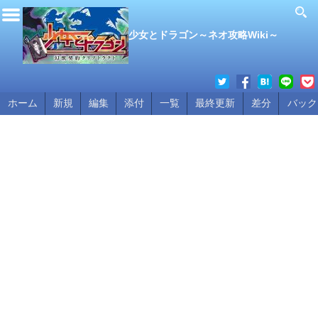
少女とドラゴン～ネオ攻略Wiki～
ホーム
新規
編集
添付
一覧
最終更新
差分
バック