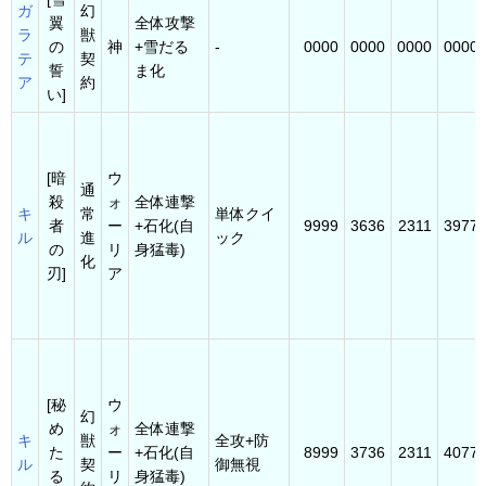
ガ
幻
翼
全体攻撃
ラ
獣
の
神
+雪だる
-
0000
0000
0000
0000
テ
契
誓
ま化
ア
約
い]
[暗
ウ
通
殺
ォ
全体連撃
キ
常
単体クイ
者
ー
+石化(自
9999
3636
2311
3977
ル
進
ック
の
リ
身猛毒)
化
刃]
ア
[秘
ウ
幻
め
ォ
全体連撃
キ
獣
全攻+防
た
ー
+石化(自
8999
3736
2311
4077
ル
契
御無視
る
リ
身猛毒)