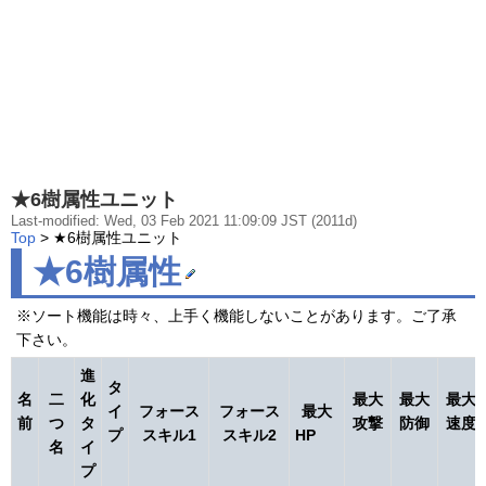
★6樹属性ユニット
Last-modified: Wed, 03 Feb 2021 11:09:09 JST (2011d)
Top
> ★6樹属性ユニット
★6樹属性
※ソート機能は時々、上手く機能しないことがあります。ご了承
下さい。
進
タ
名
二
化
最大
最大
最大
イ
フォース
フォース
最大
前
つ
タ
攻撃
防御
速度
プ
スキル1
スキル2
HP
名
イ
プ