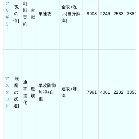
ア
幻
[鬼
全攻+呪
サ
獣
古
の
単連攻
い(自身麻
9908
2249
2563
3689
ギ
契
獣
侍]
痺)
リ
約
ア
[統
通
ス
魔
単攻防御
常
魔
連攻+麻
タ
の
無視+自
7961
4061
2232
3358
進
族
痺
ロ
妖
傷
化
ト
姫]