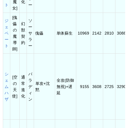
魔
化
ト
ー
女]
[傀
ジ
ソ
儡
幻
ェ
ー
の
獣
ペ
サ
傀儡
単体蘇生
10969
2142
2810
3088
魔
契
ー
ラ
導
約
ト
ー
師]
シ
パ
[空
通
ェ
ラ
全攻(防御
の
常
単攻+沈
ム
デ
無視)+遅
9155
3608
2725
3290
天
進
黙
ハ
ィ
延
使]
化
ザ
ン