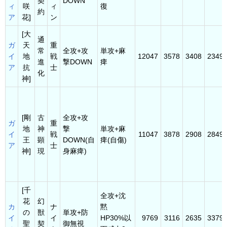
契
DOWN
ィ
咲
ィ
復
約
ア
花]
ン
[大
通
ガ
天
重
常
全攻+攻
単攻+麻
イ
地
戦
12047
3578
3408
2349
進
撃DOWN
痺
ア
抗
士
化
神]
[剛
古
全攻+攻
ガ
重
地
神
撃
単攻+麻
イ
戦
11047
3878
2908
2849
王
顕
DOWN(自
痺(自傷)
ア
士
神]
現
身麻痺)
[千
全攻+沈
花
幻
カ
ナ
黙
の
獣
単攻+防
イ
イ
HP30%以
9769
3116
2635
3379
聖
契
御無視