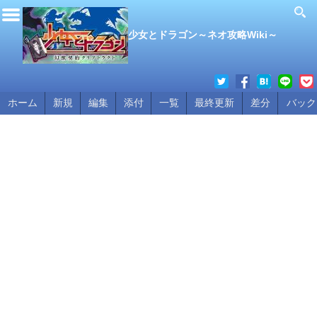
少女とドラゴン～ネオ攻略Wiki～
ホーム
新規
編集
添付
一覧
最終更新
差分
バック