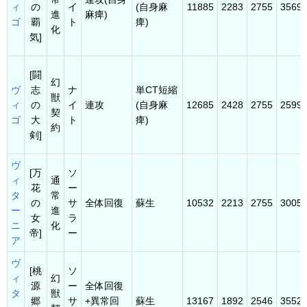
ィ
の
イ
(自身麻
11885
2283
2755
3569
進
麻痺)
ゴ
覇
ト
痺)
化
気]
[闘
幻
ヴ
志
ナ
単CT短縮
獣
ィ
の
イ
連攻
(自身麻
12685
2428
2755
2599
契
ゴ
大
ト
痺)
約
剣]
ヴ
[万
ソ
ィ
通
花
ー
タ
常
の
サ
全体回復
蘇生
10532
2213
2755
3005
ー
進
女
ラ
ニ
化
帝]
ー
ア
ヴ
[桃
ソ
ィ
幻
源
ー
全体回復
タ
獣
郷
サ
+異常回
蘇生
13167
1892
2546
3552