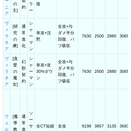
ー
契
の
ラ
復
ニ
約
主]
ー
ア
ヴ
シ
[研
通
全攻+与
ィ
ャ
究
常
単攻+沈
ダメ半分
ラ
ー
7630
2500
2880
3065
の
進
黙
回復、バ
ネ
マ
虜]
化
フ吸収
ア
ン
ヴ
[貪
シ
幻
全攻+与
ィ
婪
ャ
単攻+攻
獣
ダメ半分
ラ
の
ー
30%ダウ
7630
2500
2880
3065
契
回復、バ
ネ
魔
マ
ン
約
フ吸収
ア
女]
ン
ソ
ウ
[魔
通
ー
ェ
導
常
サ
全CT短縮
全攻
9198
3857
3135
3683
ル
教
進