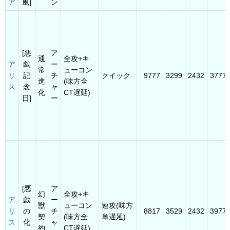
ア
風]
ン
[悪
ア
通
全攻+キ
ア
戯
ー
常
ューコン
リ
記
チ
クイック
9777
3299
2432
3777
進
(味方全
ス
念
ャ
化
CT遅延)
日]
ー
[悪
ア
幻
全攻+キ
ア
戯
ー
獣
ューコン
連攻(味方
リ
の
チ
8817
3529
2432
3977
契
(味方全
単遅延)
ス
化
ャ
約
CT遅延)