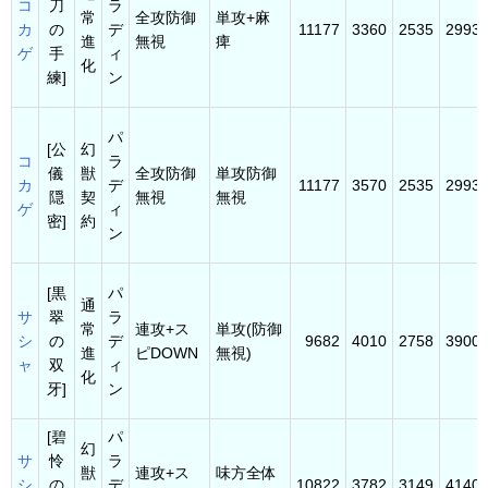
コ
刀
ラ
常
全攻防御
単攻+麻
カ
の
デ
11177
3360
2535
2993
進
無視
痺
ゲ
手
ィ
化
練]
ン
パ
[公
幻
コ
ラ
儀
獣
全攻防御
単攻防御
カ
デ
11177
3570
2535
2993
隠
契
無視
無視
ゲ
ィ
密]
約
ン
[黒
パ
通
サ
翠
ラ
常
連攻+ス
単攻(防御
シ
の
デ
9682
4010
2758
3900
進
ピDOWN
無視)
ャ
双
ィ
化
牙]
ン
[碧
パ
幻
サ
怜
ラ
獣
連攻+ス
味方全体
シ
の
デ
10822
3782
3149
4140