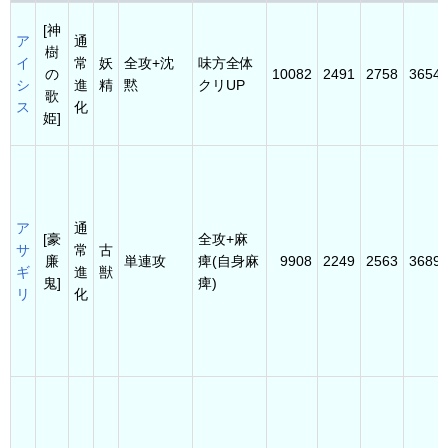
[神
ア
通
樹
イ
常
妖
全攻+沈
味方全体
の
10082
2491
2758
3654
シ
進
精
黙
クリUP
歌
ス
化
姫]
ア
通
[豪
全攻+麻
サ
常
古
廉
単連攻
痺(自身麻
9908
2249
2563
3689
ギ
進
獣
鬼]
痺)
リ
化