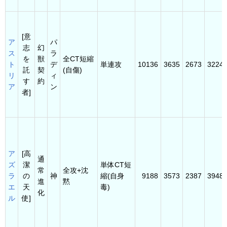
[意
ア
パ
志
幻
ス
ラ
を
獣
全CT短縮
ト
デ
単連攻
10136
3635
2673
3224
託
契
(自傷)
リ
ィ
す
約
ア
ン
者]
ア
[高
通
ズ
潔
単体CT短
常
全攻+沈
ラ
の
神
縮(自身
9188
3573
2387
3948
進
黙
エ
天
毒)
化
ル
使]