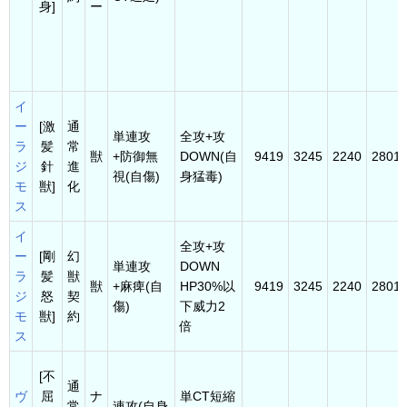
身]
ー
イ
ー
[激
通
単連攻
全攻+攻
ラ
髪
常
獣
+防御無
DOWN(自
9419
3245
2240
2801
ジ
針
進
視(自傷)
身猛毒)
モ
獣]
化
ス
イ
全攻+攻
ー
[剛
幻
単連攻
DOWN
ラ
髪
獣
獣
+麻痺(自
HP30%以
9419
3245
2240
2801
ジ
怒
契
傷)
下威力2
モ
獣]
約
倍
ス
[不
通
ヴ
屈
ナ
単CT短縮
常
連攻(自身