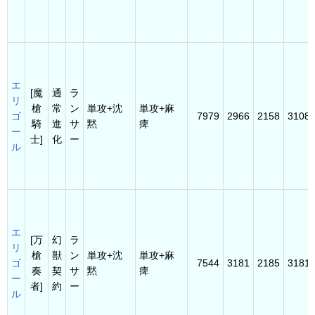
エ
[魔
通
ラ
リ
槍
常
ン
単攻+沈
単攻+麻
ゴ
7979
2966
2158
3108
騎
進
サ
黙
痺
ー
士]
化
ー
ル
エ
[万
幻
ラ
リ
槍
獣
ン
単攻+沈
単攻+麻
ゴ
7544
3181
2185
3181
奏
契
サ
黙
痺
ー
者]
約
ー
ル