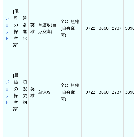
[風
ジ
雅
通
全CT短縮
ョ
の
常
英
単連攻(自
(自身麻
9722
3660
2737
3390
ッ
探
進
雄
身麻痺)
痺)
ト
空
化
家]
[最
ジ
強
幻
全CT短縮
ョ
の
獣
英
単連攻
(自身麻
9722
3660
2737
3390
ッ
探
契
雄
痺)
ト
空
約
家]