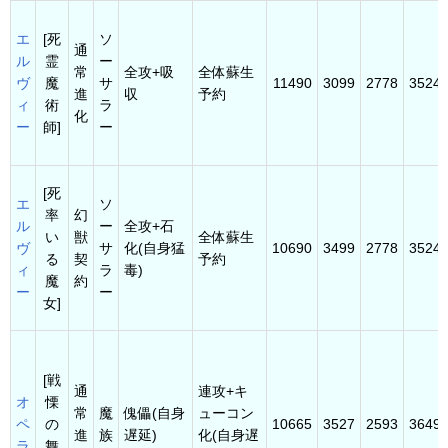
エ
[死
ソ
通
ル
霊
ー
常
全攻+吸
全体蘇生
ヴ
魔
サ
11490
3099
2778
3524
進
収
予約
ィ
術
ラ
化
ー
師]
ー
[死
エ
ソ
率
幻
ル
ー
全攻+石
い
獣
全体蘇生
ヴ
サ
化(自身猛
10690
3499
2778
3524
る
契
予約
ィ
ラ
毒)
魔
約
ー
ー
女]
[戦
通
連攻+キ
オ
慄
常
魔
傀儡(自身
ューコン
ペ
の
10665
3527
2593
3649
進
族
遅延)
化(自身遅
ラ
舞