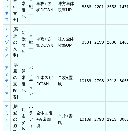
マ
林
重
常
単攻+防
味方単体
ゾ
の
戦
8366
2201
2653
1471
進
御DOWN
攻撃UP
ネ
女
士
化
ス
王]
ア
[深
幻
マ
淵
重
獣
単攻+防
味方全体
ゾ
の
戦
8334
2199
2636
1485
契
御DOWN
攻撃UP
ネ
女
士
約
ス
帝]
[暴
ア
パ
風
通
ミ
ラ
の
常
全体スピ
全攻+霊
テ
デ
10139
2798
2913
3063
支
進
DOWN
風
ィ
ィ
配
化
ア
ン
者]
ア
[博
パ
幻
ミ
愛
ラ
全体回復
獣
全攻+霊
テ
の
デ
+異常回
10139
2798
2913
3063
契
風
ィ
癒
ィ
復
約