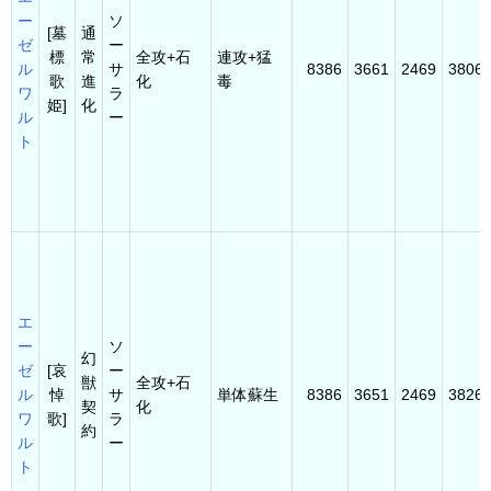
ー
ソ
[墓
通
ゼ
ー
標
常
全攻+石
連攻+猛
ル
サ
8386
3661
2469
3806
歌
進
化
毒
ワ
ラ
姫]
化
ル
ー
ト
エ
ー
ソ
幻
ゼ
[哀
ー
獣
全攻+石
ル
悼
サ
単体蘇生
8386
3651
2469
3826
契
化
ワ
歌]
ラ
約
ル
ー
ト