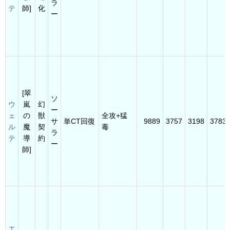
ラ
テ
師]
化
ー
[翠
ソ
ウ
嵐
幻
ー
ェ
の
獣
全攻+猛
サ
単CT回復
9889
3757
3198
3783
ル
魔
契
毒
ラ
テ
導
約
ー
師]
エ