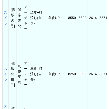
ア
[翡
通
ス
ー
単攻+打
翠
常
イ
チ
消し(自
単攻UP
8550
3522
2614
3371
の
進
ラ
ャ
傷)
弓]
化
ー
[俊
ア
幻
ス
馬
ー
単攻+打
獣
イ
の
チ
消し(自
単攻UP
8250
3692
2614
3371
契
ラ
射
ャ
傷)
約
手]
ー
ス
[笑
シ