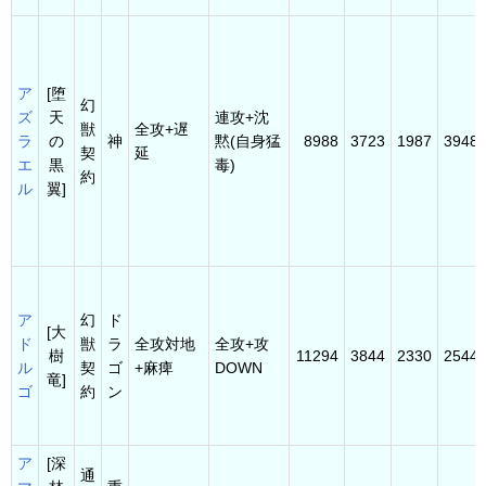
ア
[堕
幻
ズ
天
連攻+沈
獣
全攻+遅
ラ
の
神
黙(自身猛
8988
3723
1987
3948
契
延
エ
黒
毒)
約
ル
翼]
ア
幻
ド
[大
ド
獣
ラ
全攻対地
全攻+攻
樹
11294
3844
2330
2544
ル
契
ゴ
+麻痺
DOWN
竜]
ゴ
約
ン
ア
[深
通