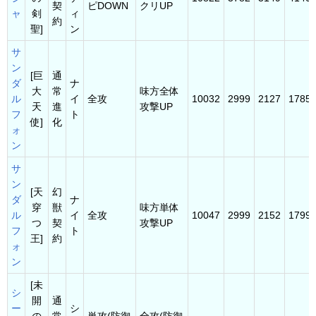
契
ピDOWN
クリUP
ャ
剣
ィ
約
聖]
ン
サ
ン
[巨
通
ダ
ナ
大
常
味方全体
ル
イ
全攻
10032
2999
2127
1785
天
進
攻撃UP
フ
ト
使]
化
ォ
ン
サ
ン
[天
幻
ダ
ナ
穿
獣
味方単体
ル
イ
全攻
10047
2999
2152
1799
つ
契
攻撃UP
フ
ト
王]
約
ォ
ン
[未
シ
開
通
ー
シ