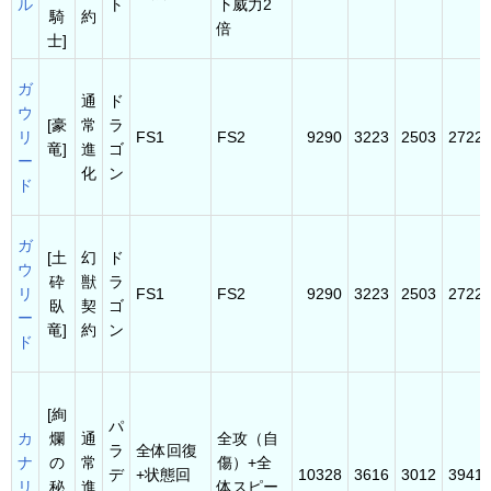
ル
ト
下威力2
騎
約
倍
士]
ガ
通
ド
ウ
[豪
常
ラ
リ
FS1
FS2
9290
3223
2503
2722
竜]
進
ゴ
ー
化
ン
ド
ガ
[土
幻
ド
ウ
砕
獣
ラ
リ
FS1
FS2
9290
3223
2503
2722
臥
契
ゴ
ー
竜]
約
ン
ド
[絢
パ
カ
爛
通
全攻（自
ラ
全体回復
ナ
の
常
傷）+全
デ
+状態回
10328
3616
3012
3941
リ
秘
進
体スピー