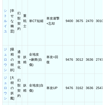
シ
[幸
幻
ト
せ
重
獣
単攻連撃
ル
な
戦
単CT短縮
9400
3675
2470
3010
契
+忘却
イ
幽
士
約
ユ
霊]
ジ
[吸
通
ュ
精
全地攻
常
妖
単攻+回
ロ
の
+麻痺(自
9476
3012
3636
2747
進
精
復
ウ
樹
傷)
化
シ
妖]
ジ
[大
幻
ュ
樹
獣
妖
全地攻(自
ロ
の
単攻UP
9476
3162
3636
2547
契
精
傷)
ウ
妖
約
シ
魔]