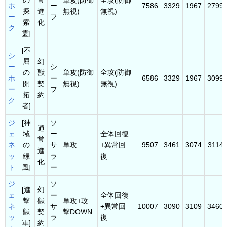
の
常
単攻(防御
全攻(防御
ホ
ー
7586
3329
1967
2799
探
進
無視)
無視)
ー
フ
索
化
ク
霊]
[不
シ
屈
幻
ー
シ
の
獣
単攻(防御
全攻(防御
ホ
ー
6586
3329
1967
3099
開
契
無視)
無視)
ー
フ
拓
約
ク
者]
ジ
[神
ソ
通
ェ
域
ー
全体回復
常
ネ
の
サ
単攻
+異常回
9507
3461
3074
3114
進
ッ
緑
ラ
復
化
ト
風]
ー
ジ
ソ
[進
幻
ェ
ー
全体回復
撃
獣
単攻+攻
ネ
サ
+異常回
10007
3090
3109
3460
獣
契
撃DOWN
ッ
ラ
復
軍]
約