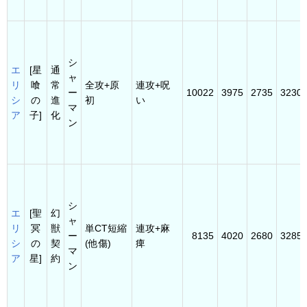
シ
エ
[星
通
ャ
リ
喰
常
全攻+原
連攻+呪
ー
10022
3975
2735
3230
シ
の
進
初
い
マ
ア
子]
化
ン
シ
エ
[聖
幻
ャ
リ
冥
獣
単CT短縮
連攻+麻
ー
8135
4020
2680
3285
シ
の
契
(他傷)
痺
マ
ア
星]
約
ン