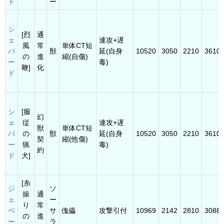
ト
ー
シ
[烈
通
ェ
連攻+遅
風
常
単体CT短
パ
獣
延(自身
10520
3050
2210
3610
の
進
縮(自傷)
ー
毒)
鞭]
化
ド
シ
[服
幻
ェ
従
連攻+遅
獣
単体CT短
パ
の
獣
延(自身
10520
3050
2210
3610
契
縮(他傷)
ー
猟
毒)
約
ド
犬]
[糸
ジ
ソ
操
通
ェ
ー
り
常
ペ
サ
傀儡
攻撃引付
10969
2142
2810
3088
の
進
ー
ラ