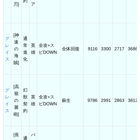
約
刃]
ア
[神
グ
通
速
レ
常
英
全攻+ス
の
全体回復
9116
3300
2717
3686
イ
進
雄
ピDOWN
海
ス
化
賊]
[高
グ
幻
嶺
レ
獣
英
全攻+ス
の
蘇生
9786
2991
2863
3812
イ
契
雄
ピDOWN
麗
ス
約
砲]
[長
パ
通