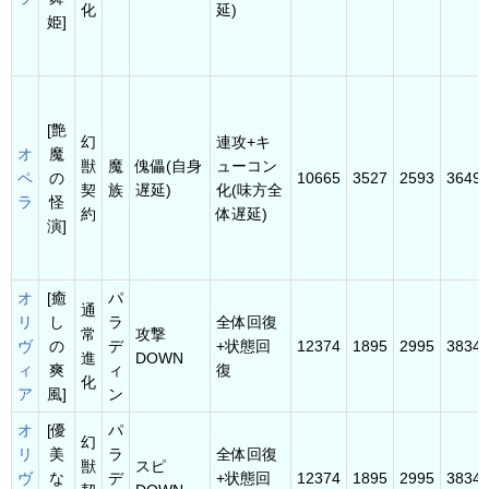
化
延)
姫]
[艶
幻
連攻+キ
オ
魔
獣
魔
傀儡(自身
ューコン
ペ
の
10665
3527
2593
3649
契
族
遅延)
化(味方全
ラ
怪
約
体遅延)
演]
オ
[癒
パ
通
リ
し
ラ
全体回復
常
攻撃
ヴ
の
デ
+状態回
12374
1895
2995
3834
進
DOWN
ィ
爽
ィ
復
化
ア
風]
ン
オ
[優
パ
幻
リ
美
ラ
全体回復
獣
スピ
ヴ
な
デ
+状態回
12374
1895
2995
3834