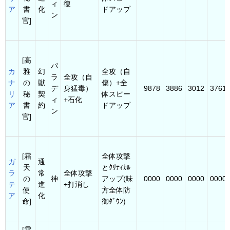
ィ
復
ア
書
化
ドアップ
ン
官]
[高
パ
カ
雅
幻
全攻（自
ラ
全攻（自
ナ
の
獣
傷）+全
デ
身猛毒）
9878
3886
3012
3761
リ
秘
契
体スピー
ィ
+石化
ア
書
約
ドアップ
ン
官]
[霜
全体攻撃
ガ
通
天
とｸﾘﾃｨｶﾙ
ラ
常
全体攻撃
の
神
アップ(味
0000
0000
0000
0000
テ
進
+打消し
使
方全体防
ア
化
命]
御ﾀﾞｳﾝ)
[雪