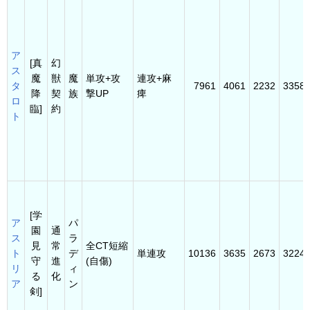
ア
[真
幻
ス
魔
獣
魔
単攻+攻
連攻+麻
タ
7961
4061
2232
3358
降
契
族
撃UP
痺
ロ
臨]
約
ト
[学
ア
パ
園
通
ス
ラ
見
常
全CT短縮
ト
デ
単連攻
10136
3635
2673
3224
守
進
(自傷)
リ
ィ
る
化
ア
ン
剣]