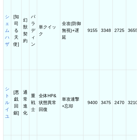
シ
[知
パ
幻
ェ
司
ラ
全攻(防御
獣
単クイッ
ム
る
デ
無視)+遅
9155
3348
2725
3655
契
ク
ハ
天
ィ
延
約
ザ
使]
ン
シ
[悪
通
ト
重
全体HP&
戯
常
単攻連撃
ル
戦
状態異常
9400
3475
2470
3210
回
進
+忘却
イ
士
回復
鋸]
化
ユ