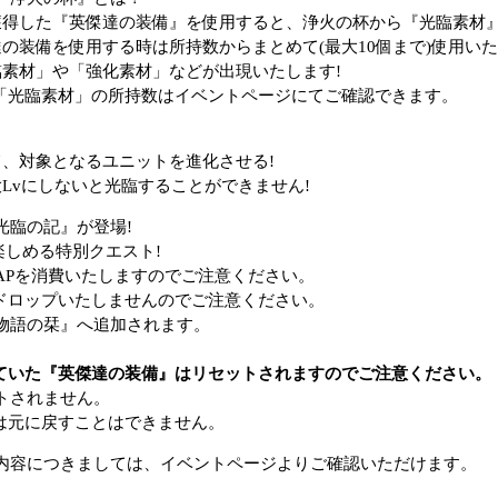
獲得した『英傑達の装備』を使用すると、浄火の杯から『光臨素材』
の装備を使用する時は所持数からまとめて(最大10個まで)使用いた
臨素材」や「強化素材」などが出現いたします!
「光臨素材」の所持数はイベントページにてご確認できます。
て、対象となるユニットを進化させる!
Lvにしないと光臨することができません!
光臨の記』が登場!
楽しめる特別クエスト!
APを消費いたしますのでご注意ください。
ドロップいたしませんのでご注意ください。
物語の栞』へ追加されます。
ていた『英傑達の装備』はリセットされますのでご注意ください。
トされません。
は元に戻すことはできません。
内容につきましては、イベントページよりご確認いただけます。