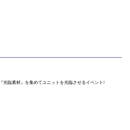
『光臨素材』を集めてユニットを光臨させるイベント!