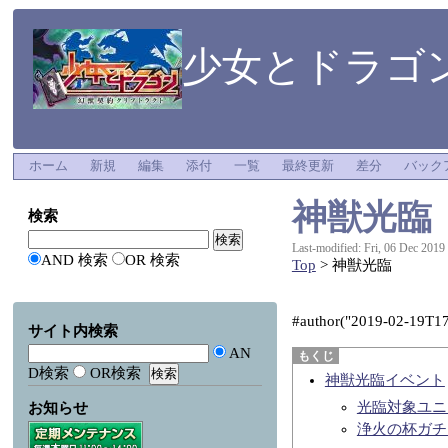
少女とドラゴン
ホーム
新規
編集
添付
一覧
最終更新
差分
バック
神獣光臨
検索
Last-modified: Fri, 06 Dec 2019
AND 検索
OR 検索
Top
> 神獣光臨
#author("2019-02-19T17:
サイト内検索
AN
D検索
OR検索
神獣光臨イベント
光臨対象ユニ
お知らせ
浄火の杯ガチ