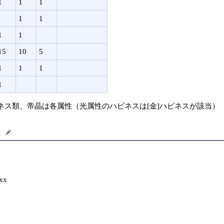
1
1
1
1
1
1
1
15
10
5
1
1
1
1
ネス類、帝晶は各属性（光属性のハピネスは[金]ハピネスが該当）
ト
xx