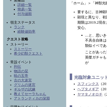
装備品
「ホーム」＞「神獣光
詳細一覧
簡易一覧
要するに、古神顕
付与値順
顕現と異なり、初
期限は2019.
領主ステータス
ランク
安心。
経験値効率
…と、思いき
クエスト攻略
不具合自体は
ストーリー
類似イベであ
ストーリー
ことがあった
希少幻獣クエスト
英傑ガチャも
常設イベント
が
列伝
物語の栞
暁の五帝
光臨対象ユニッ
古の大迷宮
スフィンクス
（201
グリムの迷宮
ヘプタメギア
（201
ギルザの試練
教えてセーラちゃん
ヤマタノオロチ
（2
アトランティカの深淵