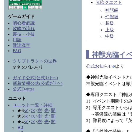
光臨クエスト
神話級
ゲームガイド
幻獣級
初心者必読
超級
攻略の流れ
上級
裏技・小技
中級
用語
難読漢字
FAQ
神獣光臨イ
クリプトラクトの世界
公式お知らせ
より
※ネタバレあり
◆神獣光臨イベントと
ガイド公式(公式ｻｲﾄへ)
新着情報公式(公式ｻｲﾄへ)
神獣光臨イベントは専
公式Twitter
◆専用クエスト『神獣
ユニット
1）イベント期間中の
ユニット一覧・詳細
2）専用クエストから
★6
火
･
水
･
樹
･
光
･
闇
→英傑達の装備は「黄
★5
火
･
水
･
樹
･
光
･
闇
3）難易度によって『
★4
火
･
水
･
樹
･
光
･
闇
★3
◆『英傑達の装備』と