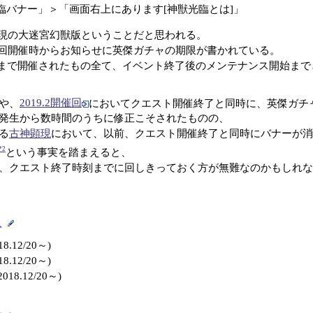
臨バナー」＞「画面右上にあります[神獣光臨とは]」
現の大迷宮幻獣版ということだと思われる。
回開催時からお知らせに英傑ガチャの期限が書かれている。
2現在まで開催されたもの全て、イベント終了後のメンテナンス開始
や、
2019.2開催回
においてクエスト開催終了と同時に、英傑ガチ
発生から数時間のうちに修正こそされたものの、
る
古神顕現
において、以前、クエスト開催終了と同時にバナーが消
*2
という事実を踏まえると、
、クエスト終了時刻までに回しきっておく方が無難なのかもしれな
ト
8.12/20～)
8.12/20～)
018.12/20～)