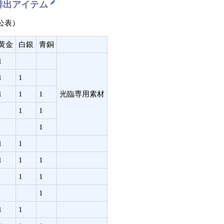
排出アイテム
公表）
黄金
白銀
青銅
1
1
1
1
1
1
光臨専用素材
1
1
1
1
1
1
1
1
1
1
1
1
1