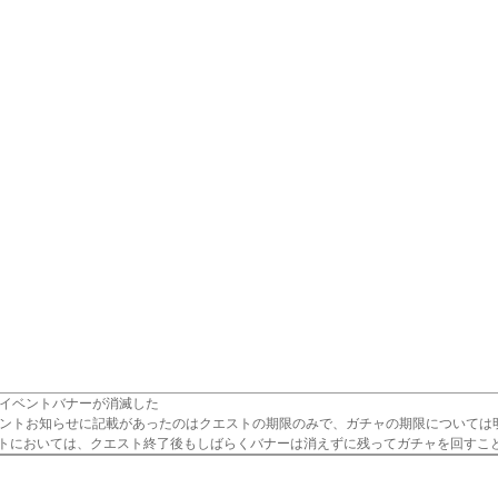
イベントバナーが消滅した
ントお知らせに記載があったのはクエストの期限のみで、ガチャの期限については明
トにおいては、クエスト終了後もしばらくバナーは消えずに残ってガチャを回すこ