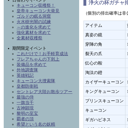
日替わりイベント
浄火の杯ガチャ
キューコン収穫祭！
皇帝キューコン大発見
（個別の排出確率は非
ゴルドの眠る洞窟
火水樹光闇の試練
アイテム
～の進化を求めて
強化素材を求めて
真姿の鏡
全素材収穫祭
穿陣の角
期間限定イベント
裂天の爪
これだけで！お手軽育成法
フレアちゃんの下剋上
伝心の鞍
装備品を求めて
外地調査隊
淘汰の鐙
英雄戦記
キューコン大捜索隊
カイザーキューコン
皇都防衛戦
キングキューコン
セントレア大陸お散歩ツアー
最強の侍
プリンスキューコン
一旗当千
古神顕現
キューコン
黎明の至宝
覇者の頂
ギガハピネス
希望という名の妖精