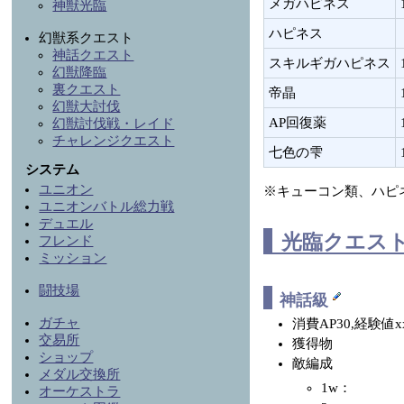
メガハピネス
神獣光臨
ハピネス
幻獣系クエスト
神話クエスト
スキルギガハピネス
幻獣降臨
裏クエスト
帝晶
幻獣大討伐
AP回復薬
幻獣討伐戦・レイド
チャレンジクエスト
七色の雫
システム
ユニオン
※キューコン類、ハピ
ユニオンバトル総力戦
デュエル
光臨クエス
フレンド
ミッション
闘技場
神話級
ガチャ
消費AP30,経験値x
交易所
獲得物
ショップ
敵編成
メダル交換所
1w：
オーケストラ