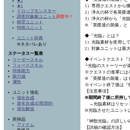
★2
1）専用クエストから
★1
ドロップモンスター
2）浄火の杯で各英傑達
調査対象敵ユニット
調査中！
3）浄火の杯から「光
精霊ユニット
※「英傑達の装備」と
特殊ユニット
◆『光臨』とは？
ユニット辞典
1）光臨素材を使用し
※ネタバレあり
2）対象ユニットは最大
ステータス一覧表
◆イベントクエスト『
リーダースキル
フォーススキル
└光臨のストーリーが
特殊能力
※クエストの進軍には
能力値
※「英傑達の装備」は
属性
※イベント終了後は『
【注意事項】
ユニット強化
※期間終了後に所持し
強化合成
進化合成/幻獣契約
→光臨素材はリセッ
潜在解放
※光臨させたユニット
所持品
『神獣光臨』の詳しい
アイテム
【詳細の確認方法】