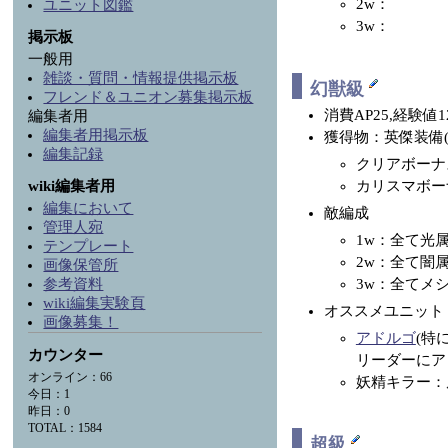
2w：
ユニット図鑑
3w：
掲示板
一般用
雑談・質問・情報提供掲示板
幻獣級
フレンド＆ユニオン募集掲示板
消費AP25,経験値1
編集者用
編集者用掲示板
獲得物：英傑装備(
編集記録
クリアボーナ
wiki編集者用
カリスマボー
編集において
敵編成
管理人宛
1w：全て光
テンプレート
2w：全て闇
画像保管所
参考資料
3w：全てメ
wiki編集実験頁
オススメユニット
画像募集！
アドルゴ
(特
カウンター
リーダーにア
オンライン：66
妖精キラー：
今日：1
昨日：0
TOTAL：1584
超級