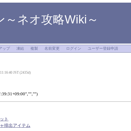
～ネオ攻略Wiki～
アップ
凍結
複製
名前変更
ログイン
ユーザー登録申請
 11:16:40 JST (2435d)
39:31+09:00","","")
ット
ャ排出アイテム