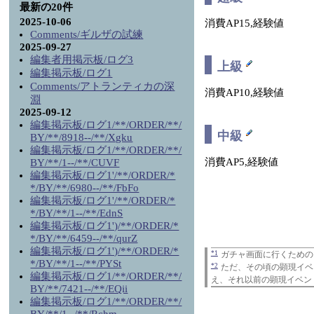
最新の20件
2025-10-06
消費AP15,経験値
Comments/ギルザの試練
2025-09-27
編集者用掲示板/ログ3
上級
編集掲示板/ログ1
Comments/アトランティカの深
消費AP10,経験値
淵
2025-09-12
編集掲示板/ログ1/**/ORDER/**/
中級
BY/**/8918--/**/Xgku
編集掲示板/ログ1/**/ORDER/**/
消費AP5,経験値
BY/**/1--/**/CUVF
編集掲示板/ログ1'/**/ORDER/*
*/BY/**/6980--/**/FbFo
編集掲示板/ログ1'/**/ORDER/*
*/BY/**/1--/**/EdnS
編集掲示板/ログ1')/**/ORDER/*
*/BY/**/6459--/**/qurZ
編集掲示板/ログ1')/**/ORDER/*
*1
ガチャ画面に行くための
*/BY/**/1--/**/PYSt
*2
ただ、その頃の顕現イベ
編集掲示板/ログ1/**/ORDER/**/
え、それ以前の顕現イベン
BY/**/7421--/**/EQii
編集掲示板/ログ1/**/ORDER/**/