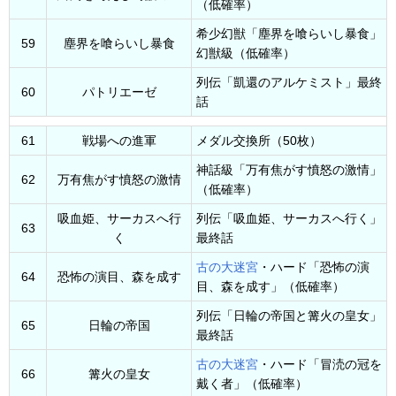
（低確率）
希少幻獣「塵界を喰らいし暴食」
59
塵界を喰らいし暴食
幻獣級（低確率）
列伝「凱還のアルケミスト」最終
60
パトリエーゼ
話
61
戦場への進軍
メダル交換所（50枚）
神話級「万有焦がす憤怒の激情」
62
万有焦がす憤怒の激情
（低確率）
吸血姫、サーカスへ行
列伝「吸血姫、サーカスへ行く」
63
く
最終話
古の大迷宮
・ハード「恐怖の演
64
恐怖の演目、森を成す
目、森を成す」（低確率）
列伝「日輪の帝国と篝火の皇女」
65
日輪の帝国
最終話
古の大迷宮
・ハード「冒涜の冠を
66
篝火の皇女
戴く者」（低確率）