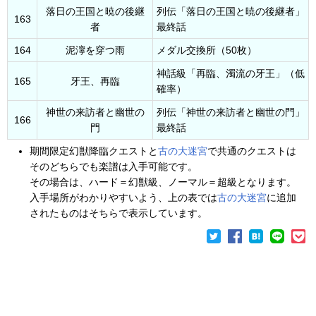
落日の王国と暁の後継
列伝「落日の王国と暁の後継者」
163
者
最終話
164
泥濘を穿つ雨
メダル交換所（50枚）
神話級「再臨、濁流の牙王」（低
165
牙王、再臨
確率）
神世の来訪者と幽世の
列伝「神世の来訪者と幽世の門」
166
門
最終話
期間限定幻獣降臨クエストと
古の大迷宮
で共通のクエストは
そのどちらでも楽譜は入手可能です。
その場合は、ハード＝幻獣級、ノーマル＝超級となります。
入手場所がわかりやすいよう、上の表では
古の大迷宮
に追加
されたものはそちらで表示しています。