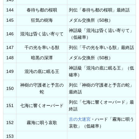
144
春待ち都の桜唄
列伝「春待ち都の桜唄」最終話
145
狂気の樹海
メダル交換所（50枚）
神話級「混沌は昏く這い寄りて」
146
混沌は昏く這い寄りて
（低確率）
147
千の光を率いる獣
列伝「千の光を率いる獣」最終話
148
暗黒の深潭
メダル交換所（50枚）
神話級「混沌の底に眠る王」（低
149
混沌の底に眠る王
確率）
神樹の守護者と予言の
列伝「神樹の守護者と予言の蛇」
150
蛇
最終話
列伝「七海に響くオーバード」最
151
七海に響くオーバード
終話
古の大迷宮
・ハード「霧海に唄う
152
霧海に唄う哀歌
哀歌」（低確率）
153