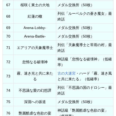
67
桜咲く東土の大地
メダル交換所（50枚）
列伝「ルーベルクの蒼き魔女」最
68
紅蓮の轍
終話
69
Arena-Lobby-
メダル交換所（50枚）
70
Arena-Battle-
メダル交換所（50枚）
列伝「天象魔導士と常雨の村」最
71
エアリアの天象魔導士
終話
神話級「怠惰なる破壊神」（低確
72
怠惰なる破壊神
率）
霧、速き光と共に来た
古の大迷宮
・ハード「霧、速き風
73
る
と共に来たる」（低確率）
列伝「不思議の国のドロシー」最
74
不思議な愛の幻想譚
終話
75
深淵への坂道
メダル交換所（50枚）
神話級「艶麗酷虐な色欲の宴」
76
艶麗酷虐な色欲の宴