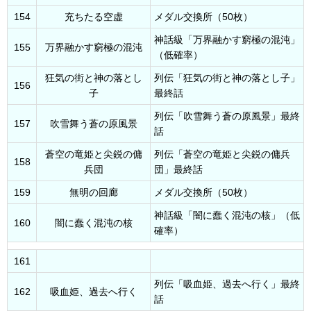
154
充ちたる空虚
メダル交換所（50枚）
神話級「万界融かす窮極の混沌」
155
万界融かす窮極の混沌
（低確率）
狂気の街と神の落とし
列伝「狂気の街と神の落とし子」
156
子
最終話
列伝「吹雪舞う蒼の原風景」最終
157
吹雪舞う蒼の原風景
話
蒼空の竜姫と尖鋭の傭
列伝「蒼空の竜姫と尖鋭の傭兵
158
兵団
団」最終話
159
無明の回廊
メダル交換所（50枚）
神話級「闇に蠢く混沌の核」（低
160
闇に蠢く混沌の核
確率）
161
列伝「吸血姫、過去へ行く」最終
162
吸血姫、過去へ行く
話