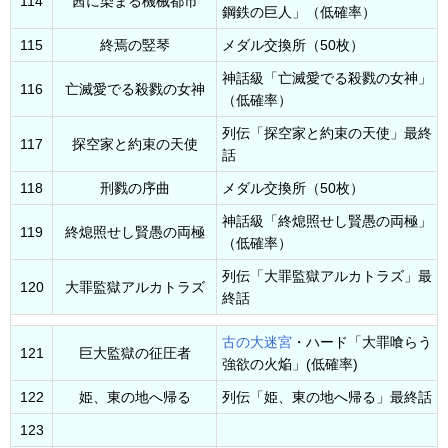
114
茜に染まる機械都市
鋼鉄の巨人」（低確率）
115
終焉の竪琴
メダル交換所（50枚）
神話級「亡滅愛でる殺戮の女神」
116
亡滅愛でる殺戮の女神
（低確率）
列伝「探空家と約束の天使」最終
117
探空家と約束の天使
話
118
刑戮の序曲
メダル交換所（50枚）
神話級「終熄照せし賢愚の両極」
119
終熄照せし賢愚の両極
（低確率）
列伝「大罪監獄アルカトラズ」最
120
大罪監獄アルカトラズ
終話
古の大迷宮
・ハード「大罪喰らう
121
巨大監獄の征圧者
強欲の火焔」(低確率)
122
姫、東の地へ帰る
列伝「姫、東の地へ帰る」最終話
123