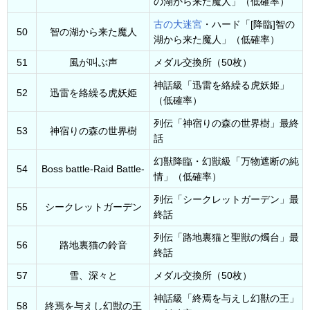
の湖から来た魔人」（低確率）
古の大迷宮
・ハード「[降臨]智の
50
智の湖から来た魔人
湖から来た魔人」（低確率）
51
風が叫ぶ声
メダル交換所（50枚）
神話級「迅雷を絡繰る虎妖姫」
52
迅雷を絡繰る虎妖姫
（低確率）
列伝「神宿りの森の世界樹」最終
53
神宿りの森の世界樹
話
幻獣降臨・幻獣級「万物遮断の純
54
Boss battle-Raid Battle-
情」（低確率）
列伝「シークレットガーデン」最
55
シークレットガーデン
終話
列伝「路地裏猫と聖獣の燭台」最
56
路地裏猫の鈴音
終話
57
雪、深々と
メダル交換所（50枚）
神話級「終焉を与えし幻獣の王」
58
終焉を与えし幻獣の王