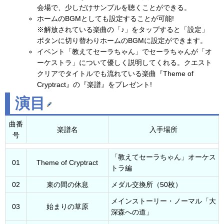
会場で、少しだけサンプルを聴くことができる。
ホームのBGMとしても設定することが可能!
※解放されている楽曲の「♪」をタップすると「設定」
ボタンに切り替わりホームのBGMに設定ができます。
イベント「教えてセーラちゃん」でセーラちゃんが「オ
ーケストラ」について優しく説明してくれる。クエスト
クリアでタイトルでも流れている楽曲『Theme of
Cryptract』の『楽譜』をプレゼント!
演目
曲番
楽譜名
入手場所
号
「教えてセーラちゃん」オーケス
01
Theme of Cryptract
トラ編
02
束の間の休息
メダル交換所（50枚）
メインストーリー・ノーマル「大
03
始まりの草原
深森への道」