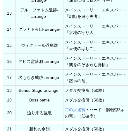
arrange-
「深奥に待つ森の守り手」
アル・ファトム遺跡-
メインストーリー・エキスパート
13
arrange-
「幻獣を追う勇者」
メインストーリー・エキスパート
14
グラナド火山-arrange-
「大地の守り人」
メインストーリー・エキスパート
15
ヴィクトール浮島群
「天使のはしご」
メインストーリー・エキスパート
16
アビス霊落洞-arrange-
「闇をのぞき込む覚悟」
メインストーリー・エキスパート
17
名もなき城跡-arrange-
「黙示の竜」
18
Bonus Stage-arrange-
メダル交換所（50枚）
19
Boss battle
メダル交換所（50枚）
古の大迷宮
・ハード「[降臨]黙示
20
迫り来る強敵
の竜」（低確率）
21
勝利の余韻
メダル交換所（50枚）