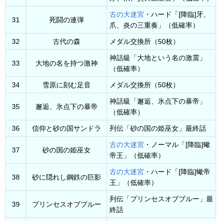
古の大迷宮
・ハード「[降臨]牙、
31
死闘の連弾
爪、炎の三重奏」（低確率）
32
古代の森
メダル交換所（50枚）
神話級「大地という名の激震」
33
大地の名を持つ激神
（低確率）
34
雪原に刻む足音
メダル交換所（50枚）
神話級「邂逅、氷点下の暴帝」
35
邂逅、氷点下の暴帝
（低確率）
36
信仰と砂の国サンドラ
列伝「砂の国の姫巫女」最終話
古の大迷宮
・ノーマル「[降臨]蠍
37
砂の国の姫巫女
帝王」（低確率）
古の大迷宮
・ハード「[降臨]蠍帝
38
砂に隠れし鋼鉄の巨影
王」（低確率）
列伝「プリンセスオブブルー」最
39
プリンセスオブブルー
終話