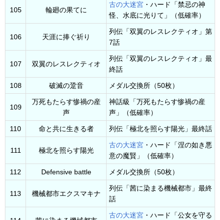
古の大迷宮
・ハード「禁忌の神
105
輪廻の果てに
怪、水底に光りて」（低確率）
列伝「双翼のレスレクティオ」第
106
天涯に捧ぐ祈り
7話
列伝「双翼のレスレクティオ」最
107
双翼のレスレクティオ
終話
108
破滅の跫音
メダル交換所（50枚）
万死もたらす惨禍の産
神話級「万死もたらす惨禍の産
109
声
声」（低確率）
110
命と共に生きる者
列伝「極北を照らす陽光」最終話
古の大迷宮
・ハード「涅の如き悪
111
極北を照らす陽光
意の魔賢」（低確率）
112
Defensive battle
メダル交換所（50枚）
列伝「茜に染まる機械都市」最終
113
機械都市エクスマキナ
話
古の大迷宮
・ハード「公女を守る