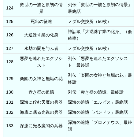
救世の一族と原初の情
列伝「救世の一族と原初の情景」
124
景
最終話
125
死出の征途
メダル交換所（50枚）
神話級「大逆誅す業の化身」（低
126
大逆誅す業の化身
確率）
127
永劫の闇を与ふ者
メダル交換所（50枚）
悪夢を連れたエクソシ
列伝「悪夢を連れたエクソシス
128
スト
ト」最終話
列伝「楽園の女神と無垢の花」最
129
楽園の女神と無垢の花
終話
130
赤き壁の追憶
列伝「赤き壁の追憶」最終話
131
深海に佇む天魔の兵器
深海の追憶「エルピス」最終話
132
海底に眠る光鋭の兵器
深海の追憶「パンドラ」最終話
深海の追憶「プロメテウス」最終
133
深淵に光る魔閃の兵器
話