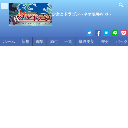
少女とドラゴン～ネオ攻略Wiki～
ホーム
新規
編集
添付
一覧
最終更新
差分
バック