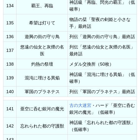
神話級「再臨、閃光の覇王」（低
134
覇王、再臨
確率）
物語の栞「聖夜の剣姫と小さな
135
希望は灯りて
手」最終話
136
遊興の街の守り鳥
列伝「遊興の街の守り鳥」最終話
悠遠の仙女と灰煙の名
列伝「悠遠の仙女と灰煙の名医」
137
医
最終話
138
灼熱の祭壇
メダル交換所（50枚）
神話級「混沌に埋ける異焔」（低
139
混沌に埋ける異焔
確率）
140
軍国のプラネテス
列伝「軍国のプラネテス」最終話
古の大迷宮
・ハード「亜空に呑む
141
亜空に呑む銀河の魔光
銀河の魔光」（低確率）
神話級「忘れられた都の守護獣」
142
忘れられた都の守護獣
（低確率）
143