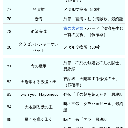
（低確率）
77
開演前
メダル交換所（50枚）
78
断海
列伝「蒼海を往く海賊歌」最終話
古の大迷宮
・ハード「激流を生む
79
絶望海域
三首の災禍」（低確率）
タウゼンレジャーサン
80
メダル交換所（50枚）
セット
列伝「不死の剣姫と不屈の闘士」
81
命の継承
最終話
神話級「天陽掌する傲慢の王」
82
天陽掌する傲慢の王
（低確率）
83
I wish your Happiness
列伝「千の刻を超えた刃」最終話
暁の五帝「グラハ＝ザール」最終
84
大地割る獣の王
話
85
星々を導く聖女
暁の五帝「テラ」最終話