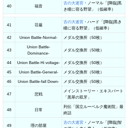
古の大迷宮
・ノーマル「[降臨]黒
40
福音
き瞳に宿る野望」（低確率）
古の大迷宮
・ハード「[降臨]黒き
41
荘厳
瞳に宿る野望」（低確率）
42
Union Battle-Normal-
メダル交換所（50枚）
Union Battle-
43
メダル交換所（50枚）
Dominance-
44
Union Battle-Hi voltage-
メダル交換所（50枚）
45
Union Battle-General-
メダル交換所（50枚）
46
Union Battle-fall Down-
メダル交換所（50枚）
メインストーリー・エキスパート
47
悲戦
「黒翠の双牙」
列伝「国立ルーベルク魔術院」最
48
日常
終話
古の大迷宮
・ノーマル「[降臨]智
49
理の部屋