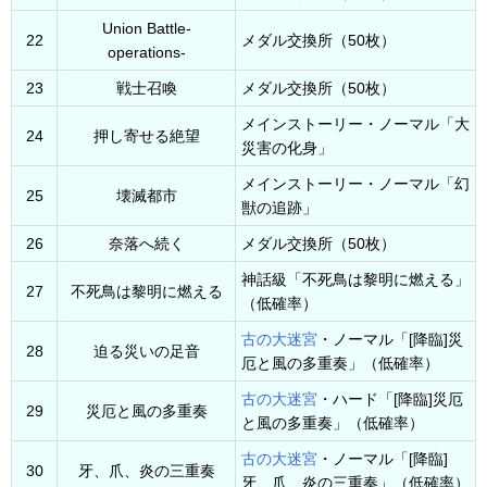
Union Battle-
22
メダル交換所（50枚）
operations-
23
戦士召喚
メダル交換所（50枚）
メインストーリー・ノーマル「大
24
押し寄せる絶望
災害の化身」
メインストーリー・ノーマル「幻
25
壊滅都市
獣の追跡」
26
奈落へ続く
メダル交換所（50枚）
神話級「不死鳥は黎明に燃える」
27
不死鳥は黎明に燃える
（低確率）
古の大迷宮
・ノーマル「[降臨]災
28
迫る災いの足音
厄と風の多重奏」（低確率）
古の大迷宮
・ハード「[降臨]災厄
29
災厄と風の多重奏
と風の多重奏」（低確率）
古の大迷宮
・ノーマル「[降臨]
30
牙、爪、炎の三重奏
牙、爪、炎の三重奏」（低確率）