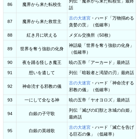
列伝「魔界から来た転校生」最終
86
魔界から来た転校生
話
古の大迷宮
・ハード「万物搦める
87
魔界から来た救世主
貪婪の茨」（低確率）
88
紅き月に吠える
メダル交換所（50枚）
神話級「世界を奪う強欲の化身」
89
世界を奪う強欲の化身
（低確率）
90
夜を踊る怪しき魔王
暁の五帝「アーカード」最終話
91
想いを遺して
列伝「暗殺者と渇望の刃」最終話
古の大迷宮
・ハード「神命涜する
92
神命涜する邪教の儀
邪教の儀」（低確率）
93
一にして全なる神
暁の五帝「ヤオヨロズ」最終話
列伝「滅びの幻獣と氷城の白姫」
94
白銀の子守歌
最終話
古の大迷宮
・ハード「滅亡を告げ
95
白銀の英雄歌
る巨石の像」（低確率）