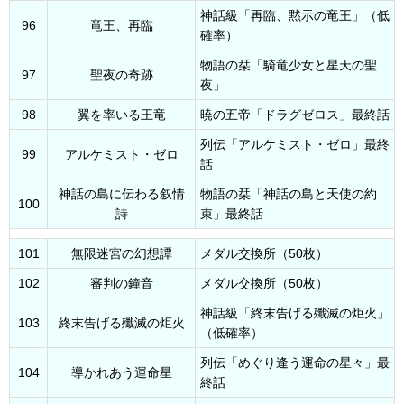
神話級「再臨、黙示の竜王」（低
96
竜王、再臨
確率）
物語の栞「騎竜少女と星天の聖
97
聖夜の奇跡
夜」
98
翼を率いる王竜
暁の五帝「ドラグゼロス」最終話
列伝「アルケミスト・ゼロ」最終
99
アルケミスト・ゼロ
話
神話の島に伝わる叙情
物語の栞「神話の島と天使の約
100
詩
束」最終話
101
無限迷宮の幻想譚
メダル交換所（50枚）
102
審判の鐘音
メダル交換所（50枚）
神話級「終末告げる殲滅の炬火」
103
終末告げる殲滅の炬火
（低確率）
列伝「めぐり逢う運命の星々」最
104
導かれあう運命星
終話