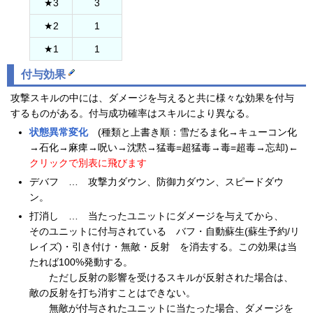
★3
3
★2
1
★1
1
付与効果
攻撃スキルの中には、ダメージを与えると共に様々な効果を付与
するものがある。付与成功確率はスキルにより異なる。
状態異常変化
(種類と上書き順：雪だるま化→キューコン化
→石化→麻痺→呪い→沈黙→猛毒=超猛毒→毒=超毒→忘却)←
クリックで別表に飛びます
デバフ … 攻撃力ダウン、防御力ダウン、スピードダウ
ン。
打消し … 当たったユニットにダメージを与えてから、
そのユニットに付与されている バフ・自動蘇生(蘇生予約/リ
レイズ)・引き付け・無敵・反射 を消去する。この効果は当
たれば100%発動する。
ただし反射の影響を受けるスキルが反射された場合は、
敵の反射を打ち消すことはできない。
無敵が付与されたユニットに当たった場合、ダメージを