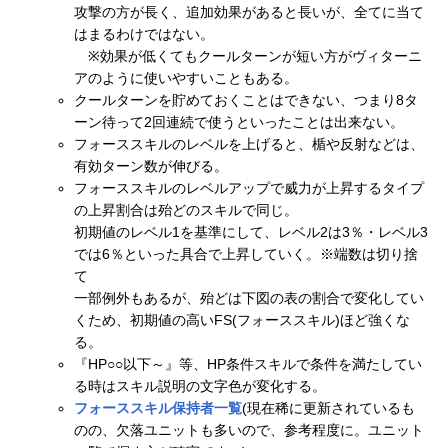
攻撃の方が長く、追加効果があると長いが、全てに当て
はまるわけではない。
※効果が低くてもクールターンが短い方がヴィターニ
アのように使いやすいこともある。
クールターンを貯めておくことはできない、つまり8タ
ーン待って2回連続で使うといったことは出来ない。
フォーススキルのレベルを上げると、楯や反射などは、
有効ターン数が伸びる。
フォーススキルのレベルアップで威力が上昇するタイプ
の上昇割合は殆どのスキルで同じ。
初期値のレベル1を基準にして、レベル2は3％・レベル3
では6％といった具合で上昇していく。※端数は切り捨
て
一部例外もあるが、殆どは下図の表の割合で変化してい
くため、初期値の高いFS(フォーススキル)ほど強くな
る。
『HP○○以下～』等、HP条件スキルで条件を満たしてい
る時はスキル説明の文字色が変化する。
フォーススキル保持者一覧
(現在稀に更新されているも
のの、欠落ユニットも多いので、参考程度に。ユニット