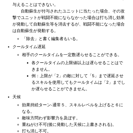
与えることはできない。
自動蘇生が付与されたユニットに当たった場合、その攻
撃でユニットが戦闘不能にならなかった場合は打ち消し効果
が発動して自動蘇生等を消去するが、戦闘不能になった場合
は自動蘇生が発動する。
「除去」と書く編集者もいる。
クールタイム遅延
相手のクールタイムを一定数遅らせることができる。
各クールタイムの上限値以上は遅らせることはで
きません。
例：上限が「2」の敵に対して「5」まで遅延させ
るスキルを使用してもクールタイムは「2」までし
か遅らせることができません。
天候
効果持続ターン-通常５、スキルレベルを上げると６に
なる。
敵味方問わず影響力を及ぼす。
重ねがけ不可(後に発動した天候に上書きされる)。
打ち消し不可。