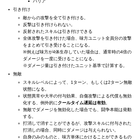
バリア
引き付け
敵からの攻撃を全て引き付ける。
反撃は引き付けられない。
反射されたスキルは引き付けできる
全体攻撃を引き付けた場合、味方ユニット全員分の攻撃
をまとめて引き受けることになる。
※例えば味方が4体生存していた場合は、通常時の4倍の
ダメージを一度に受けることになる。
※ダメージ量は引き付けたユニット基準で計算する。
無敵
スキルレベルによって、1ターン、もしくは2ターン無敵
状態になる。
状態異常や大半の付与効果、自傷攻撃による代償も無効
化する、例外的に
クールタイム遅延は有効
。
無敵でダメージを無効化した場合でも、闘争本能は発動
する。
打消しで消すことができるが、攻撃スキルに付与された
打消しの場合、同時にダメージは与えられない。
自身のみのものと、味方単体にかけることができるもの