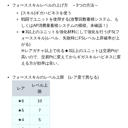
フォーススキルレベルの上げ方 ～3つの方法～
[スキル]ギガハピネスを使う
戦闘でユニットを使用する(攻撃回数蓄積システム、も
しくはAP消費量蓄積システムの模様。未確認！)
★3以上のユニットを強化材料にして強化を行う(FS(フ
ォーススキル)レベル、失敗時にFSレベル上昇確率が上
がる)
※レアガチャ以上で出る★3以上のユニットは交易Ptが
高いので、交易Ptに変えてからギガスキルハピネスに変
える方が効率は良い。
フォーススキルのレベル上限 (レア度で異なる)
レベル上
レア
限
★6
10
★5
7
★4
5