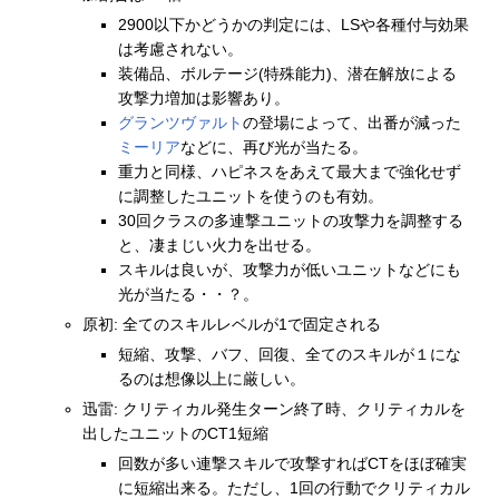
2900以下かどうかの判定には、LSや各種付与効果
は考慮されない。
装備品、ボルテージ(特殊能力)、潜在解放による
攻撃力増加は影響あり。
グランツヴァルト
の登場によって、出番が減った
ミーリア
などに、再び光が当たる。
重力と同様、ハピネスをあえて最大まで強化せず
に調整したユニットを使うのも有効。
30回クラスの多連撃ユニットの攻撃力を調整する
と、凄まじい火力を出せる。
スキルは良いが、攻撃力が低いユニットなどにも
光が当たる・・？。
原初: 全てのスキルレベルが1で固定される
短縮、攻撃、バフ、回復、全てのスキルが１にな
るのは想像以上に厳しい。
迅雷: クリティカル発生ターン終了時、クリティカルを
出したユニットのCT1短縮
回数が多い連撃スキルで攻撃すればCTをほぼ確実
に短縮出来る。ただし、1回の行動でクリティカル