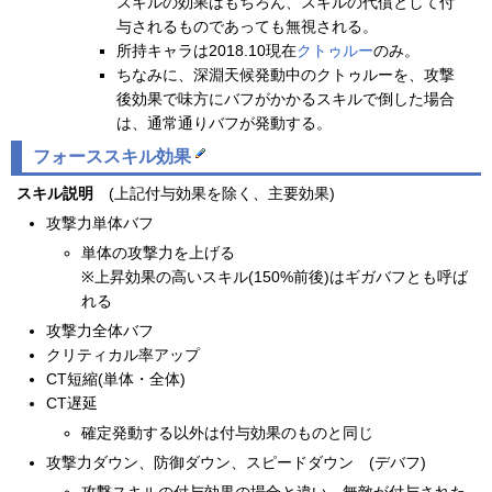
スキルの効果はもちろん、スキルの代償として付
与されるものであっても無視される。
所持キャラは2018.10現在
クトゥルー
のみ。
ちなみに、深淵天候発動中のクトゥルーを、攻撃
後効果で味方にバフがかかるスキルで倒した場合
は、通常通りバフが発動する。
フォーススキル効果
スキル説明
(上記付与効果を除く、主要効果)
攻撃力単体バフ
単体の攻撃力を上げる
※上昇効果の高いスキル(150%前後)はギガバフとも呼ば
れる
攻撃力全体バフ
クリティカル率アップ
CT短縮(単体・全体)
CT遅延
確定発動する以外は付与効果のものと同じ
攻撃力ダウン、防御ダウン、スピードダウン (デバフ)