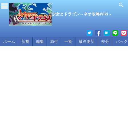
少女とドラゴン～ネオ攻略Wiki～
ホーム
新規
編集
添付
一覧
最終更新
差分
バック