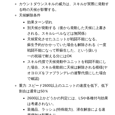
カウントダウンスキルの威力は、スキルが実際に発動す
る時の天候が影響する。
天候解除条件
効果ターン切れ
別天候が発動する（後から発動した天候に上書き
される。スキルレベルなどは無関係）
天候変化させたユニットが戦闘不能になる。
蘇生予約がかかっていた場合も解除される（一度
戦闘不能になって即蘇生した、という扱い)
一の祝福で耐える分にはOK
スキル代償で天候発動中ユニットを戦闘不能にし
た場合、スキル発動前に天候は解除される模様(ヤ
オヨロズをファブランデレの連撃代償にした場合
で確認)
重力: スピード2600以上のユニットの速度を低下。低下
割合は通常は50％
2600以上かどうかの判定には、LSや各種付与効果
は考慮されない。
装備品、ラッシュ(特殊能力)、潜在解放による速