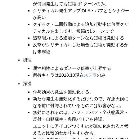
が何回発生しても短縮は1ターンのみ。
クリティカル発生アップのLS・バフともシナジー
が高い
クイック・二回行動による追加行動中に何度クリ
ティカルを出しても、短縮は1ターンまで
追撃能力による追加ターンなら短縮は発動する
反撃がクリティカルした場合も短縮が発動するか
は未確認
摂理
属性相性によるダメージ倍率が上昇する
所持キャラは2018.10現在
ステラ
のみ
深淵
付与効果の発生を無効化する。
新たな発生を無効化するだけなので、深淵天候に
なる前に付与されているものには影響がない。
無効にされるのは、バフ・デバフ・全状態異常・
反射・自動蘇生・多段バリアを確認。
ユニットにアイコンつくものが無効化されると考
えると比較的わかりやすいかも。