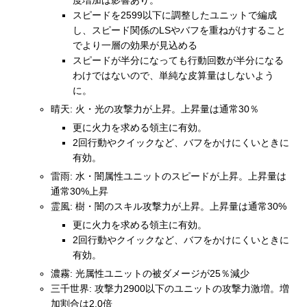
度増加は影響あり。
スピードを2599以下に調整したユニットで編成
し、スピード関係のLSやバフを重ねがけすること
でより一層の効果が見込める
スピードが半分になっても行動回数が半分になる
わけではないので、単純な皮算量はしないよう
に。
晴天: 火・光の攻撃力が上昇。上昇量は通常30％
更に火力を求める領主に有効。
2回行動やクイックなど、バフをかけにくいときに
有効。
雷雨: 水・闇属性ユニットのスピードが上昇。上昇量は
通常30%上昇
霊風: 樹・闇のスキル攻撃力が上昇。上昇量は通常30%
更に火力を求める領主に有効。
2回行動やクイックなど、バフをかけにくいときに
有効。
濃霧: 光属性ユニットの被ダメージが25％減少
三千世界: 攻撃力2900以下のユニットの攻撃力激増。増
加割合は2.0倍