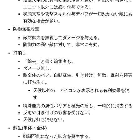
攻撃スキルの付与効果の場合と違い、無敵が付与された
ユニット以外には必ず付与できる。
状態異常や攻撃スキル付与デバフが一切効かない敵にも
有効な場合が多い。
防御無視攻撃
敵防御力を無視してダメージを与える。
防御力の高い敵に対して、非常に有効。
打消し
「除去」と書く編集者も。
ダメージ無し。
敵全体のバフ、自動蘇生、引き付け、無敵、反射を確実
に打ち消す。
天候以外の、アイコンが表示される有利効果を消
す
特殊能力の属性バリアと極光の盾も、一時的に消去する
反射や引き付けの影響を受けない。
天候は打ち消せない。
蘇生(単体・全体)
戦闘不能になった味方を蘇生する。