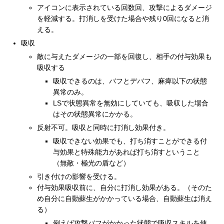
アイコンに表示されている回数回、攻撃によるダメージ
を軽減する。打消しを受けた場合や残り0回になると消
える。
吸収
敵に与えたダメージの一部を回復し、相手の付与効果も
吸収する
吸収できるのは、バフとデバフ、麻痺以下の状態
異常のみ。
LSで状態異常を無効にしていても、吸収した場合
はその状態異常にかかる。
反射不可。吸収と同時に打消し効果付き。
吸収できない効果でも、打ち消すことができる付
与効果と特殊能力があれば打ち消すということ
（無敵・極光の盾など）
引き付けの影響を受ける。
付与効果吸収前に、自分に打消し効果がある。（そのた
め自分に自動蘇生がかかっている場合、自動蘇生は消え
る）
例えば攻撃バフがかかった状態で吸収スキルを使