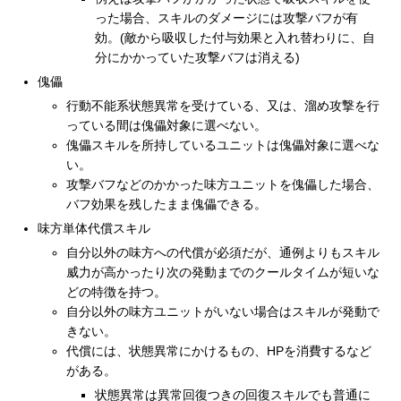
った場合、スキルのダメージには攻撃バフが有
効。(敵から吸収した付与効果と入れ替わりに、自
分にかかっていた攻撃バフは消える)
傀儡
行動不能系状態異常を受けている、又は、溜め攻撃を行
っている間は傀儡対象に選べない。
傀儡スキルを所持しているユニットは傀儡対象に選べな
い。
攻撃バフなどのかかった味方ユニットを傀儡した場合、
バフ効果を残したまま傀儡できる。
味方単体代償スキル
自分以外の味方への代償が必須だが、通例よりもスキル
威力が高かったり次の発動までのクールタイムが短いな
どの特徴を持つ。
自分以外の味方ユニットがいない場合はスキルが発動で
きない。
代償には、状態異常にかけるもの、HPを消費するなど
がある。
状態異常は異常回復つきの回復スキルでも普通に