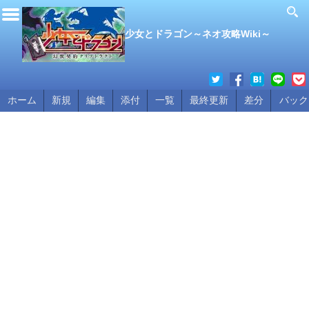
少女とドラゴン～ネオ攻略Wiki～
ホーム
新規
編集
添付
一覧
最終更新
差分
バック