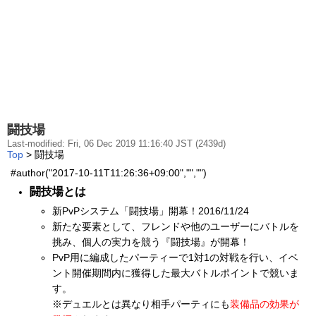
闘技場
Last-modified: Fri, 06 Dec 2019 11:16:40 JST (2439d)
Top
> 闘技場
#author("2017-10-11T11:26:36+09:00","","")
闘技場とは
新PvPシステム「闘技場」開幕！2016/11/24
新たな要素として、フレンドや他のユーザーにバトルを
挑み、個人の実力を競う『闘技場』が開幕！
PvP用に編成したパーティーで1対1の対戦を行い、イベ
ント開催期間内に獲得した最大バトルポイントで競いま
す。
※デュエルとは異なり相手パーティにも
装備品の効果が