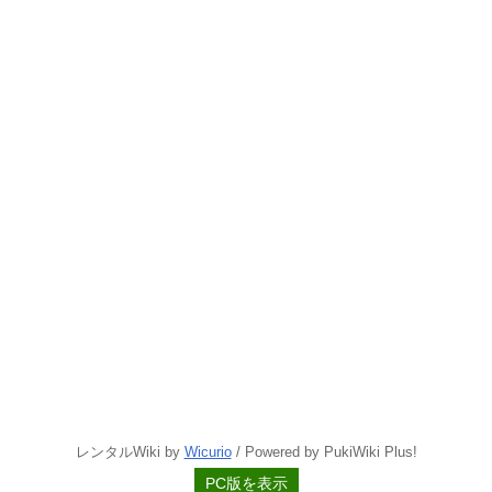
レンタルWiki by
Wicurio
/ Powered by PukiWiki Plus!
PC版を表示