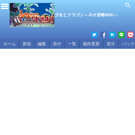
少女とドラゴン～ネオ攻略Wiki～
ホーム
新規
編集
添付
一覧
最終更新
差分
バック