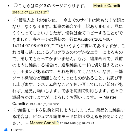
こちらはログ３のページになります。 --
Master Cannlli
?
2019-12-07 (土) 13:58:27
管理人よりお知らせ。 今までのサイトは間もなく閉鎖と
なり、なくなります。私事の都合で申し訳ありません。見に
くくなってしまいましたが、情報は全てコピーすることがで
きました。各ページの最初の一行に#author("2017-08-
14T14:07:08+09:00","","")というように書いてありますが、こ
れは引っ越しによるプログラムのわずかなエラーによるもの
で、消してもらってかまいません。なお、編集画面で、以前
のように編集する場合は、通常編集モードに切り替えるとい
う、ボタンがあるので、それを押してください。なお、一部
ソート機能など機能しなくなったものがあること、お詫び申
し上げます。システム的なことで何か直してほしい部分があ
れば、意見お願いします。できる範囲で対応します。色々ご
迷惑おかけしますが、よろしくお願いします。 -- Master
Cannlli
2019-12-07 (土) 13:58:28
編集モードを以前と同じようにしました。簡易的に編集す
る場合は、ビジュアル編集モードに切り替えるをお使いくだ
さい。 --
Master Cannlli
?
2019-12-08 (日) 09:05:41
お名前: