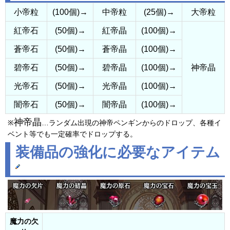
小帝粒
(100個)→
中帝粒
(25個)→
大帝粒
紅帝石
(50個)→
紅帝晶
(100個)→
蒼帝石
(50個)→
蒼帝晶
(100個)→
碧帝石
(50個)→
碧帝晶
(100個)→
神帝晶
光帝石
(50個)→
光帝晶
(100個)→
闇帝石
(50個)→
闇帝晶
(100個)→
神帝晶
※
…ランダム出現の神帝ペンギンからのドロップ、各種イ
ベント等でも一定確率でドロップする。
装備品の強化に必要なアイテム
魔力の欠