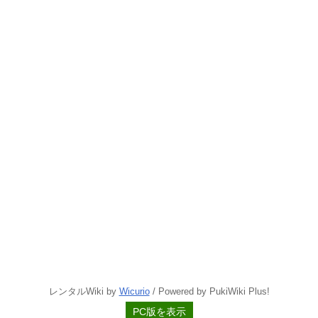
レンタルWiki by
Wicurio
/ Powered by PukiWiki Plus!
PC版を表示