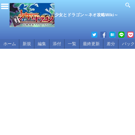
少女とドラゴン～ネオ攻略Wiki～
ホーム
新規
編集
添付
一覧
最終更新
差分
バック