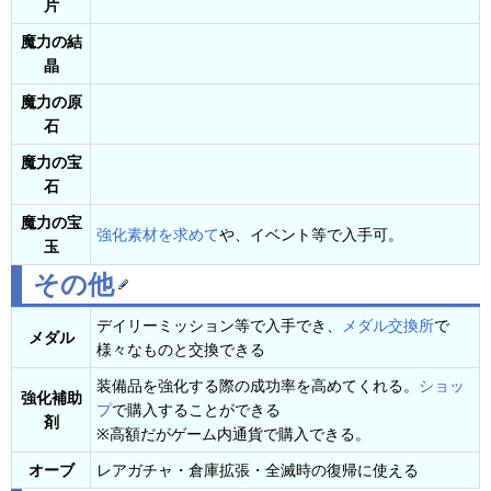
片
魔力の結
晶
魔力の原
石
魔力の宝
石
魔力の宝
強化素材を求めて
や、イベント等で入手可。
玉
その他
デイリーミッション等で入手でき、
メダル交換所
で
メダル
様々なものと交換できる
装備品を強化する際の成功率を高めてくれる。
ショッ
強化補助
プ
で購入することができる
剤
※高額だがゲーム内通貨で購入できる。
オーブ
レアガチャ・倉庫拡張・全滅時の復帰に使える