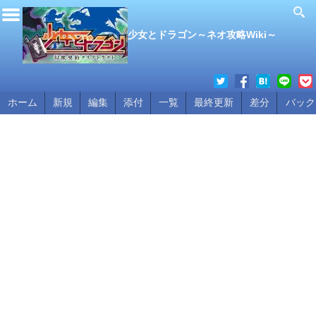
少女とドラゴン～ネオ攻略Wiki～
ホーム
新規
編集
添付
一覧
最終更新
差分
バック