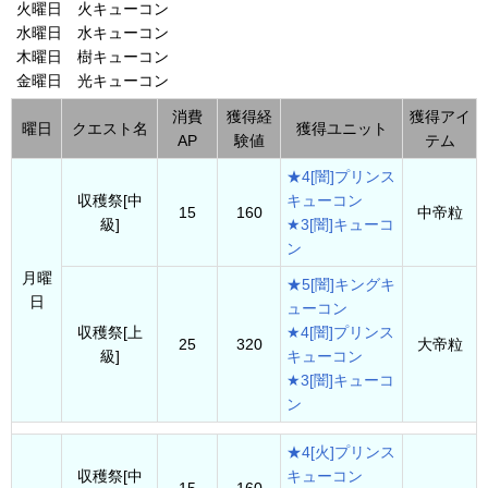
火曜日 火キューコン
水曜日 水キューコン
木曜日 樹キューコン
金曜日 光キューコン
消費
獲得経
獲得アイ
曜日
クエスト名
獲得ユニット
AP
験値
テム
★4[闇]プリンス
収穫祭[中
キューコン
15
160
中帝粒
級]
★3[闇]キューコ
ン
月曜
★5[闇]キングキ
日
ューコン
収穫祭[上
★4[闇]プリンス
25
320
大帝粒
級]
キューコン
★3[闇]キューコ
ン
★4[火]プリンス
収穫祭[中
キューコン