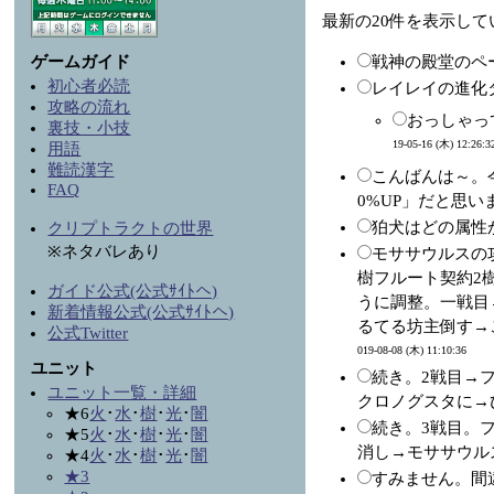
最新の20件を表示し
ゲームガイド
戦神の殿堂のペ
初心者必読
レイレイの進化
攻略の流れ
おっしゃっ
裏技・小技
19-05-16 (木) 12:26:3
用語
難読漢字
こんばんは～。
FAQ
0%UP」だと思い
狛犬はどの属性
クリプトラクトの世界
※ネタバレあり
モササウルスの
樹フルート契約2
ガイド公式(公式ｻｲﾄへ)
うに調整。一戦目
新着情報公式(公式ｻｲﾄへ)
るてる坊主倒す→
公式Twitter
019-08-08 (木) 11:10:36
ユニット
続き。2戦目→
ユニット一覧・詳細
クロノグスタに→
★6
火
･
水
･
樹
･
光
･
闇
続き。3戦目。
★5
火
･
水
･
樹
･
光
･
闇
消し→モササウル
★4
火
･
水
･
樹
･
光
･
闇
★3
すみません。間