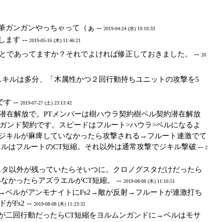
ガンガンやっちゃって（ぁ --
2019-04-24 (水) 19:10:33
ます --
2019-05-16 (木) 11:46:21
であってますか？それでよければ修正しておきました。 --
20
スキルは多分、「木属性かつ２回行動持ちユニットの攻撃を5
 --
2019-07-27 (土) 23:13:42
約潜在解放で。PTメンバーは樹ハウラ契約樹ベル契約潜在解放
ガンド契約です。スピードはフルート>ハウラ>ベルになるよ
に→ジキルが麻痺していなかったら攻撃される→フルート連激でて
はフルートのCT短縮。それ以外は通常攻撃でジキル撃破 --
2
グスタ以外が残っていたらそいつに。クロノグスタだけだったら
かったらアズラエルがCT短縮。 --
2019-08-08 (木) 11:16:51
→ベルがアンモナイトにFs2→敵が反射→フルートが連激打ち
s2 --
2019-08-08 (木) 11:23:32
が二回行動だったらCT短縮をヨルムンガンドに→ベルはモサ