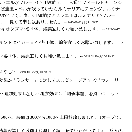
ズラエルがフルートにCT短縮→ここら辺でフィールドチェンジ
れば連激→ベルが残っていたらルミナリアにチェンジ。ルミナ
攻めていく。尚、CT短縮はアズラエルはルミナリア>フルー
。 長くて申し訳ありません。 --
2019-08-08 (木) 11:36:57
ギオタズマ×各１体。編集宜しくお願い致します。 --
2019-08-17
ンドタイガー☆４×各１体。編集宜しくお願い致します。 --
2
各１体。編集宜しくお願い致します。 --
2019-08-20 (火) 20:19:32
なし> --
2019-10-02 (水) 00:43:09
-なし> <追加効果2-「ランサー」に対して10%ダメージアップ/「ウォーリ
20/612/660> <追加効果1-なし> <追加効果2-「闘争本能」を持つユニット
00へ、装備は300から1000へ上限解放しました。1オーブで5
情報が詳しく以前より楽しく読ませていただいてます。益々の