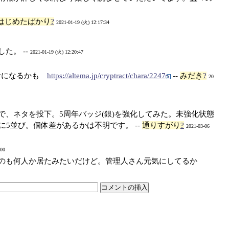
はじめたばかり
?
2021-01-19 (火) 12:17:34
た。 --
2021-01-19 (火) 12:20:47
考になるかも
https://altema.jp/cryptract/chara/2247
--
みだき
?
20
、ネタを投下。5周年バッジ(銀)を強化してみた。未強化状態
見事に5並び。個体差があるかは不明です。 --
通りすがり
?
2021-03-06
:00
のも何人か居たみたいだけど。管理人さん元気にしてるか