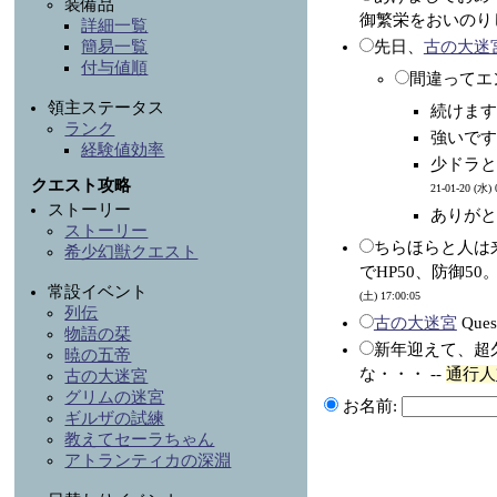
装備品
御繁栄をおいのりしま
詳細一覧
簡易一覧
先日、
古の大迷
付与値順
間違ってエ
領主ステータス
続けます
ランク
強いですか
経験値効率
少ドラ
クエスト攻略
21-01-20 (水) 
ストーリー
ありがと
ストーリー
ちらほらと人は
希少幻獣クエスト
でHP50、防御50
常設イベント
(土) 17:00:05
列伝
古の大迷宮
Que
物語の栞
新年迎えて、超
暁の五帝
な・・・ --
通行人
古の大迷宮
グリムの迷宮
お名前:
ギルザの試練
教えてセーラちゃん
アトランティカの深淵