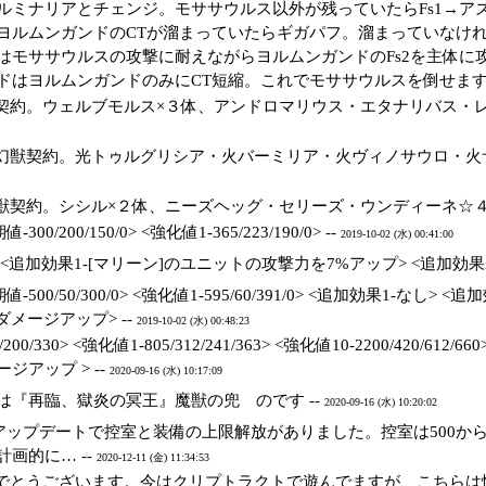
ルミナリアとチェンジ。モササウルス以外が残っていたらFs1→ア
ヨルムンガンドのCTが溜まっていたらギガパフ。溜まっていなけ
はモササウルスの攻撃に耐えながらヨルムンガンドのFs2を主体に
ドはヨルムンガンドのみにCT短縮。これでモササウルスを倒せます
契約。ウェルブモルス×３体、アンドロマリウス・エタナリバス・レ
幻獣契約。光トゥルグリシア・火バーミリア・火ヴィノサウロ・火サ
獣契約。シシル×２体、ニーズヘッグ・セリーズ・ウンディーネ☆４×
00/200/150/0> <強化値1-365/223/190/0> --
2019-10-02 (水) 00:41:00
<追加効果1-[マリーン]のユニットの攻撃力を7%アップ> <追加効果2-
値-500/50/300/0> <強化値1-595/60/391/0> <追加効果1
ダメージアップ> --
2019-10-02 (水) 00:48:23
0/200/330> <強化値1-805/312/241/363> <強化値10-2200/4
ジアップ > --
2020-09-16 (水) 10:17:09
は『再臨、獄炎の冥王』魔獣の兜 のです --
2020-09-16 (水) 10:20:02
)のアップデートで控室と装備の上限解放がありました。控室は500から6
画的に… --
2020-12-11 (金) 11:34:53
でとうございます。今はクリプトラクトで遊んでますが、こちらは