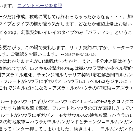
ています。
コメントページを参照
ージだけ作成。攻略に関しては終わっちゃったからなぁ・・・。加筆
タイプとタイプの欄が違う気がします、どなたか確認上修正お願いし
てるのは、幻獣契約レイレイのタイプのみ「パラディン」ということ
2
今更ながら、この場で失礼します。リュナ契約2ですが、リーダー
ます。ご確認をお願いします。 --
2019-07-19 (金) 21:41:01
かはわかりませんがCT短縮3だったかと。えと、多分水と闇はそうです
攻略PTですが、Lsスキル攻撃力40%upは樹ハウラ契約か樹ベル契
樹アズラエル進化。チェンジ闇ルミナリア契約1潜在解放闇ヨルムン
→フルートがハウラにギガパフ→ハウラFs1→ベルFs2をジキル
これでジキルだけになる→アズラエルがハウラのCT短縮→アズラエル
フルートがハウラにギガパフ→ハウラのFs1→ベルのFs2をクロノ
ひたすら通常攻撃で撃破。フルートとハウラのCTが回復しきっていな
フルートがハウラにギガパフ→モササウルスの通常攻撃→ハウラFs1
スの対地攻撃→ハウラがヨルムンガンドとチェンジ→ヨルムンガンドがF
違ってエンター押してしまいました。続きます。 ヨルムンガンド