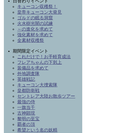
日替わりイベント
キューコン収穫祭！
皇帝キューコン大発見
ゴルドの眠る洞窟
火水樹光闇の試練
～の進化を求めて
強化素材を求めて
全素材収穫祭
期間限定イベント
これだけで！お手軽育成法
フレアちゃんの下剋上
装備品を求めて
外地調査隊
英雄戦記
キューコン大捜索隊
皇都防衛戦
セントレア大陸お散歩ツアー
最強の侍
一旗当千
古神顕現
黎明の至宝
覇者の頂
希望という名の妖精