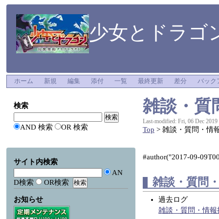
少女とドラゴン
ホーム
新規
編集
添付
一覧
最終更新
差分
バック
雑談・質
検索
Last-modified: Fri, 06 Dec 2019
AND 検索
OR 検索
Top
> 雑談・質問・情
#author("2017-09-09T00:
サイト内検索
AN
雑談・質問
D検索
OR検索
お知らせ
過去ログ
雑談・質問・情報