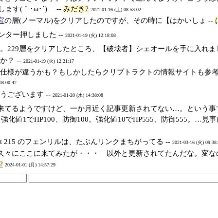
す(｀･ω･´)ゞ --
みだき
?
2021-01-16 (土) 08:53:02
宮
の層(ノーマル)をクリアしたのですが、その時に【はかいしょ --
ンター押しました --
2021-01-19 (火) 12:18:08
。229層をクリアしたところ、【破壊者】シェオールを手に入れまし
？ --
2021-01-19 (火) 12:21:17
と仕様が違うかも？もしかしたらクリプトラクトの情報サイトも参
08:00:42
うございます --
2021-01-20 (水) 14:38:08
来てるようですけど、一か月近く記事更新されてない…。という事で
。強化値1でHP100、防御100。強化値10でHP555、防御555。…
st 215 のフェンリルは、たぶんリンクまちがってる --
2021-03-16 (火) 09:38
久々にここに来てみたが・・・ 以外と更新されてたんだな。変な
?
2024-01-01 (月) 14:57:29