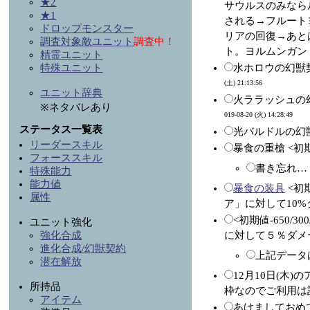
★2
サウルスのみなら
★1
される→フルート
ドロップモンスター
リアの回復→あと
調査対象敵ユニット
調査中！
ト。ヨルムンガン
精霊ユニット
特殊ユニット
水ホロウの幻獣
(土) 21:13:56
ユニット辞典
火ララッシュの
※ネタバレあり
019-08-20 (火) 14:28:49
ステータス一覧表
光バルドルの幻
リーダースキル
暴食の重槍 <初期値-3
フォーススキル
書き忘れ… 
特殊能力
能力値
暴食の装具
<初期
属性
ア」に対して10%
<初期値-650/30
ユニット強化
強化合成
に対して５％ダメー
進化合成/幻獣契約
上記データ
潜在解放
12月10日(木
所持品
枠なのでご利用は計
アイテム
あけましておめ