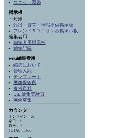
ユニット図鑑
掲示板
一般用
雑談・質問・情報提供掲示板
フレンド＆ユニオン募集掲示板
編集者用
編集者用掲示板
編集記録
wiki編集者用
編集において
管理人宛
テンプレート
画像保管所
参考資料
wiki編集実験頁
画像募集！
カウンター
オンライン：68
今日：1
昨日：0
TOTAL：1656