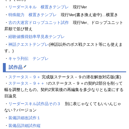
・
リーダースキル 横置きテンプレ
現行Ver
・
特殊能力 横置きテンプレ
現行Ver(書き換え途中)…横置き
・
古の大迷宮
ドロップユニット試作
現行Ver、ドロップユニット
昇順で並び替え
・
経験値獲得効率早見表テンプレ
・
神話クエスト
テンプレ
(神話以外のボス戦クエスト等にも使えま
す。)
・
キャラ列伝 テンプレ
試作品
・
ステータス－９＋
完成版ステータス－９の潜在解放対応版(案)
・
ステータス－９＋＋
↑のステータス－９＋の契約2部分を削って
幅を調整したもの。契約2実装後の再編集を多少なりとも楽にする
目論見
・
リーダースキル試作品その３
別に表じゃなくてもいいんじゃ
ない？バージョン
・
装備詳細改試作１
・
装備品詳細試作縦