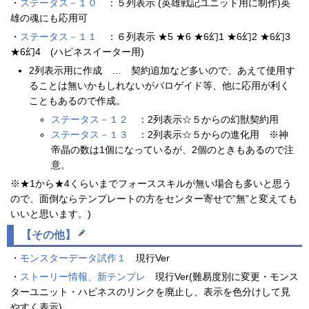
・
ステータス－１０
：５列表示 (英雄戦記ユニット用に制作)英
雄の魂にも応用可
・
ステータス－１１
：６列表示 ★5 ★6 ★6幻1 ★6幻2 ★6幻3
★6幻4 (ハピネスイーター用)
2列表示用に作成 … 契約追加など多いので、あえて使用す
ることは無いかもしれないがバロゲイド等、他に応用が利く
こともあるので作成。
ステータス－１２
：2列表示☆５からの幻獣契約用
ステータス－１３
：2列表示☆５からの進化用 ※神
帝晶の数は1個になっているが、2個のときもあるので注
意。
※★1から★4くらいまでフォーススキルが無い場合も多いと思う
ので、面倒ならテンプレートの方をセンター寄せで”無”と変えても
いいと思います。)
【その他】
・
モンスターデータ試作１
現行Ver
・
ストーリー情報、新テンプレ
現行Ver(難易度別に変更・モンス
ターユニット・ハピネスのリンクを廃止し、表示を色分けして見
やすく表示)