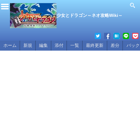
少女とドラゴン～ネオ攻略Wiki～
ホーム
新規
編集
添付
一覧
最終更新
差分
バック