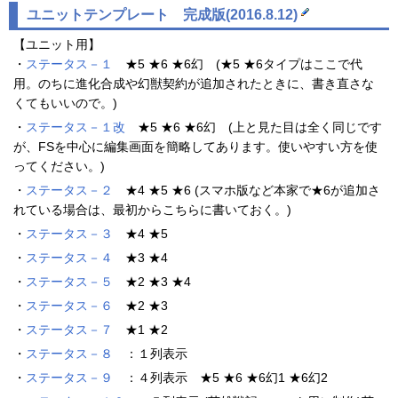
ユニットテンプレート 完成版(2016.8.12)
【ユニット用】
・
ステータス－１
★5 ★6 ★6幻 (★5 ★6タイプはここで代
用。のちに進化合成や幻獣契約が追加されたときに、書き直さな
くてもいいので。)
・
ステータス－１改
★5 ★6 ★6幻 (上と見た目は全く同じです
が、FSを中心に編集画面を簡略してあります。使いやすい方を使
ってください。)
・
ステータス－２
★4 ★5 ★6 (スマホ版など本家で★6が追加さ
れている場合は、最初からこちらに書いておく。)
・
ステータス－３
★4 ★5
・
ステータス－４
★3 ★4
・
ステータス－５
★2 ★3 ★4
・
ステータス－６
★2 ★3
・
ステータス－７
★1 ★2
・
ステータス－８
：１列表示
・
ステータス－９
：４列表示 ★5 ★6 ★6幻1 ★6幻2