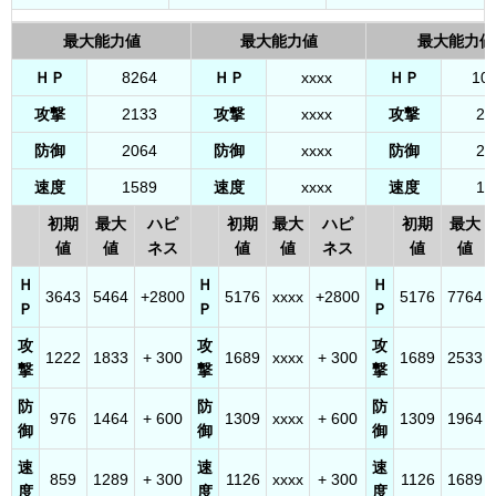
最大能力値
最大能力値
最大能力値
ＨＰ
8264
ＨＰ
xxxx
ＨＰ
10
攻撃
2133
攻撃
xxxx
攻撃
28
防御
2064
防御
xxxx
防御
25
速度
1589
速度
xxxx
速度
19
初期
最大
ハピ
初期
最大
ハピ
初期
最大
値
値
ネス
値
値
ネス
値
値
Ｈ
Ｈ
Ｈ
3643
5464
+2800
5176
xxxx
+2800
5176
7764
Ｐ
Ｐ
Ｐ
攻
攻
攻
1222
1833
+ 300
1689
xxxx
+ 300
1689
2533
撃
撃
撃
防
防
防
976
1464
+ 600
1309
xxxx
+ 600
1309
1964
御
御
御
速
速
速
859
1289
+ 300
1126
xxxx
+ 300
1126
1689
度
度
度