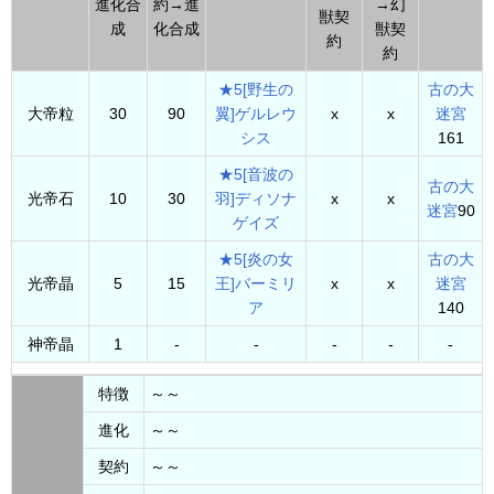
進化合
約→進
→幻
獣契
成
化合成
獣契
約
約
★5[野生の
古の大
大帝粒
30
90
翼]ゲルレウ
x
x
迷宮
シス
161
★5[音波の
古の大
光帝石
10
30
羽]ディソナ
x
x
迷宮
90
ゲイズ
★5[炎の女
古の大
光帝晶
5
15
王]バーミリ
x
x
迷宮
ア
140
神帝晶
1
-
-
-
-
-
特徴
～～
進化
～～
契約
～～