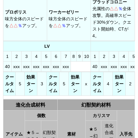
ブラッドコロニー
光属性の
△△
％
全体
プロポリス
ワーカーゼリー
攻撃。高確率スピー
味方全体のスピード
味方全体のスピード
ド30%ダウン。クエ
を
△△
％
アップ。
を
△△
％
アップ。
スト開始時、CTが
4。
LV
1
2
3
4
5
6
7
8
9
10
1
2
3
4
5
40
xxx
xxx
xxx
xxx
xxx
xxx
40
xxx
xxx
xxx
xxx
クー
効果
クー
効果
クー
効果
ルタ
5
ター
3
ルタ
5
ター
x
ルタ
4
ター
2
イム
ン
イム
ン
イム
ン
進化合成材料
幻獣契約材料
個数
カリスマ
進化
★５
★５→
幻獣契
合成
アイテム
素材
入手先
→幻