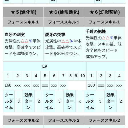
★５(進化前)
★６(通常進化)
★６(幻獣契約)
フォーススキル１
フォーススキル１
フォーススキル１
千針の抱擁
血牙の刺突
鋭牙の突撃
光属性の
△△
％
単体
光属性の
△△
％
単体
光属性の
△△
％
単体
攻撃。スキル後、味
攻撃。高確率でスピ
攻撃。高確率でスピ
方全体をスピード
ードを30%ダウン。
ードを30%ダウン。
30%アップ。
LV
1
2
3
4
5
6
7
8
9
10
1
2
3
4
168
xxx
xxx
xxx
xxx
xxx
xxx
168
xxx
xxx
xxx
x
クー
効果
クー
効果
クー
効果
ルタ
3
ター
2
ルタ
3
ター
x
ルタ
3
ター
2
イム
ン
イム
ン
イム
ン
フォーススキル２
フォーススキル２
フォーススキル２