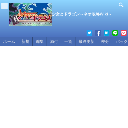
少女とドラゴン～ネオ攻略Wiki～
ホーム
新規
編集
添付
一覧
最終更新
差分
バック