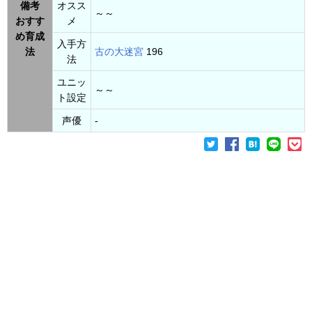
備考
オスス
～～
おすす
メ
め育成
入手方
法
古の大迷宮
196
法
ユニッ
～～
ト設定
声優
-