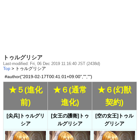
トゥルグリシア
Last-modified: Fri, 06 Dec 2019 11:16:40 JST (2438d)
Top
> トゥルグリシア
#author("2019-02-17T00:41:01+09:00","","")
★５(進化
★６(通常
★６(幻獣
前)
進化)
契約)
[尖兵]トゥルグリ
[女王の護衛]トゥ
[空の女王]トゥル
シア
ルグリシア
グリシア