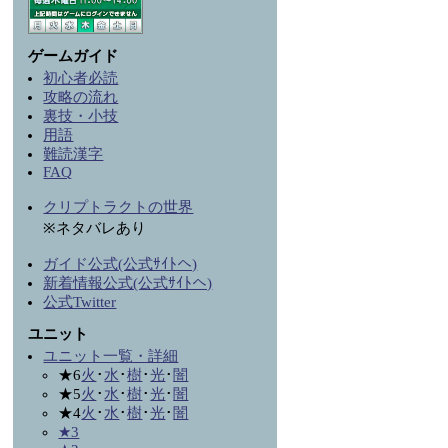
ゲームガイド
初心者必読
攻略の流れ
裏技・小技
用語
難読漢字
FAQ
クリプトラクトの世界
※ネタバレあり
ガイド公式(公式ｻｲﾄへ)
新着情報公式(公式ｻｲﾄへ)
公式Twitter
ユニット
ユニット一覧・詳細
★6
火
･
水
･
樹
･
光
･
闇
★5
火
･
水
･
樹
･
光
･
闇
★4
火
･
水
･
樹
･
光
･
闇
★3