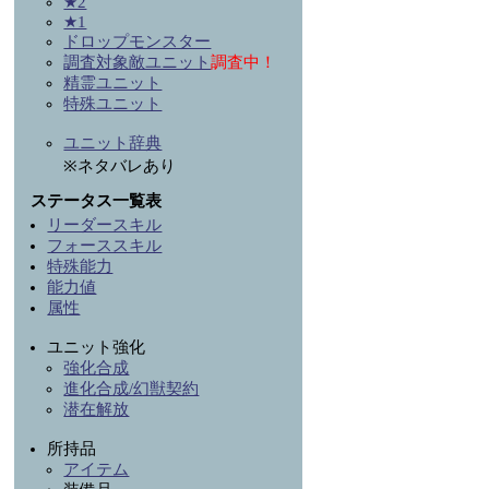
★2
★1
ドロップモンスター
調査対象敵ユニット
調査中！
精霊ユニット
特殊ユニット
ユニット辞典
※ネタバレあり
ステータス一覧表
リーダースキル
フォーススキル
特殊能力
能力値
属性
ユニット強化
強化合成
進化合成/幻獣契約
潜在解放
所持品
アイテム