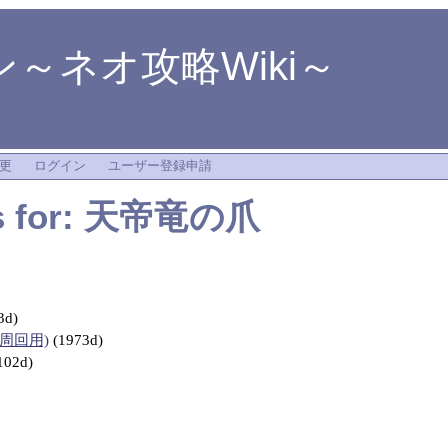
～ネオ攻略Wiki～
更
ログイン
ユーザー登録申請
ks for: 天帝竜の爪
3d)
周回用)
(1973d)
102d)