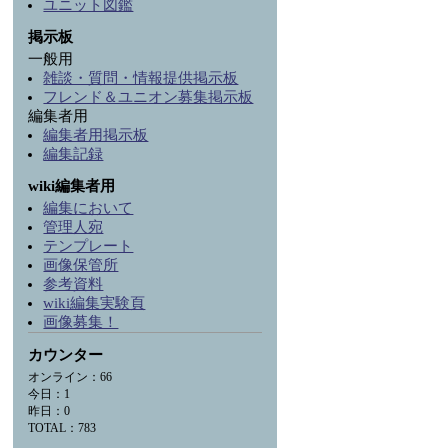
ユニット図鑑
掲示板
一般用
雑談・質問・情報提供掲示板
フレンド＆ユニオン募集掲示板
編集者用
編集者用掲示板
編集記録
wiki編集者用
編集において
管理人宛
テンプレート
画像保管所
参考資料
wiki編集実験頁
画像募集！
カウンター
オンライン：66
今日：1
昨日：0
TOTAL：783