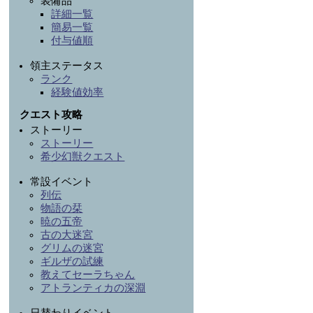
装備品
詳細一覧
簡易一覧
付与値順
領主ステータス
ランク
経験値効率
クエスト攻略
ストーリー
ストーリー
希少幻獣クエスト
常設イベント
列伝
物語の栞
暁の五帝
古の大迷宮
グリムの迷宮
ギルザの試練
教えてセーラちゃん
アトランティカの深淵