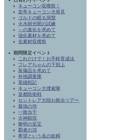
日替わりイベント
キューコン収穫祭！
皇帝キューコン大発見
ゴルドの眠る洞窟
火水樹光闇の試練
～の進化を求めて
強化素材を求めて
全素材収穫祭
期間限定イベント
これだけで！お手軽育成法
フレアちゃんの下剋上
装備品を求めて
外地調査隊
英雄戦記
キューコン大捜索隊
皇都防衛戦
セントレア大陸お散歩ツアー
最強の侍
一旗当千
古神顕現
黎明の至宝
覇者の頂
希望という名の妖精