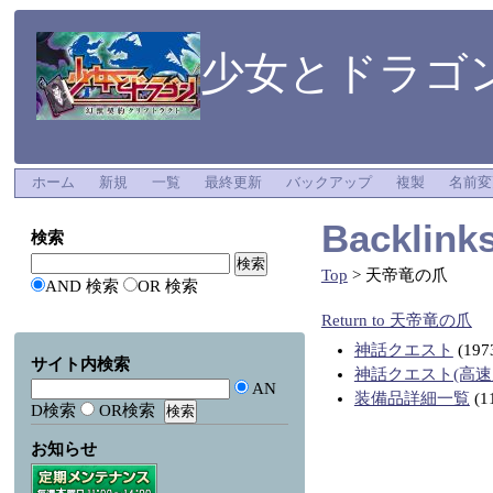
少女とドラゴン
ホーム
新規
一覧
最終更新
バックアップ
複製
名前変
Backlin
検索
Top
> 天帝竜の爪
AND 検索
OR 検索
Return to 天帝竜の爪
神話クエスト
(197
サイト内検索
神話クエスト(高速
AN
装備品詳細一覧
(1
D検索
OR検索
お知らせ