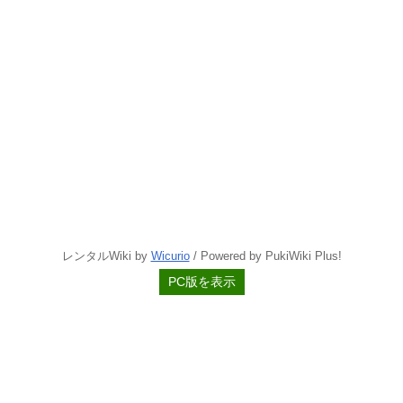
レンタルWiki by
Wicurio
/ Powered by PukiWiki Plus!
PC版を表示