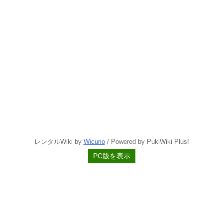
レンタルWiki by
Wicurio
/ Powered by PukiWiki Plus!
PC版を表示