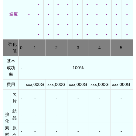
-
-
-
-
-
-
-
-
-
-
速度
-
-
-
-
-
-
-
-
-
-
-
-
-
-
-
-
-
-
-
-
-
-
-
-
-
-
-
-
-
-
-
強化
0
1
2
3
4
5
値
基本
成功
-
100%
率
費用
-
xxx,000G
xxx,000G
xxx,000G
xxx,000G
xxx,000G
x
欠
-
-
-
-
-
-
片
結
強
-
-
-
-
-
-
晶
化
素
原
-
-
-
-
-
-
材
石