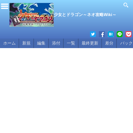
少女とドラゴン～ネオ攻略Wiki～
ホーム
新規
編集
添付
一覧
最終更新
差分
バック