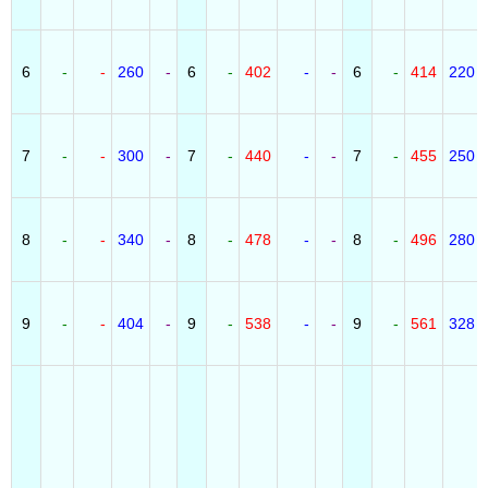
6
-
-
260
-
6
-
402
-
-
6
-
414
220
7
-
-
300
-
7
-
440
-
-
7
-
455
250
8
-
-
340
-
8
-
478
-
-
8
-
496
280
9
-
-
404
-
9
-
538
-
-
9
-
561
328