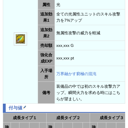
属性
光
追加効
全ての光属性ユニットのスキル攻撃
果1
力を7%アップ
追加効
無属性攻撃の威力を軽減
果2
売却額
xxx,xxx G
強化合
xxx,xxx pt
成EXP
入手場
万界融かす窮極の混沌
所
装備品の中では初のスキル攻撃力ア
備考
ップ。瞬間火力を求める時にはこち
らが望ましい。
付与値
成長タイプ１
成長タイプ２
成長タイプ３
強
強
強