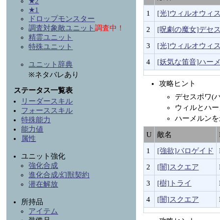
★2
★1
1
[光]ウィルオウィ
ドロップモンスター
調査対象敵ユニット
調査中！
2
[呪劇の魔女]デセ
精霊ユニット
3
[光]ウィルオウィ
特殊ユニット
4
[妖気な笛音]ハー
ユニット辞典
※ネタバレあり
攻略ヒント
ステータス一覧表
デセスポワ(
リーダースキル
ウィルとハー
フォーススキル
ハーメルンを
特殊能力
能力値
U
敵名
属性
1
[強欲]バロゲイド
ユニット強化
強化合成
2
[闇]スクエア
進化合成/幻獣契約
3
[樹]トライ
潜在解放
4
[闇]スクエア
所持品
アイテム