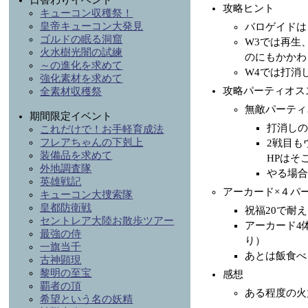
日替わりイベント
攻略ヒント
キューコン収穫祭！
皇帝キューコン大発見
バロゲイドは
ゴルドの眠る洞窟
W3では再生
火水樹光闇の試練
のにもかかわ
～の進化を求めて
W4では打消
強化素材を求めて
攻略パーティオス
全素材収穫祭
無敵パーティ
期間限定イベント
打消しの
これだけで！お手軽育成法
フレアちゃんの下剋上
2戦目も
装備品を求めて
HPはそ
外地調査隊
やる場合
英雄戦記
アーカード×４パ
キューコン大捜索隊
皇都防衛戦
祝福20で耐
セントレア大陸お散歩ツアー
アーカード4
最強の侍
り）
一旗当千
あとは飯食べ
古神顕現
黎明の至宝
感想
覇者の頂
ある程度の火
希望という名の妖精