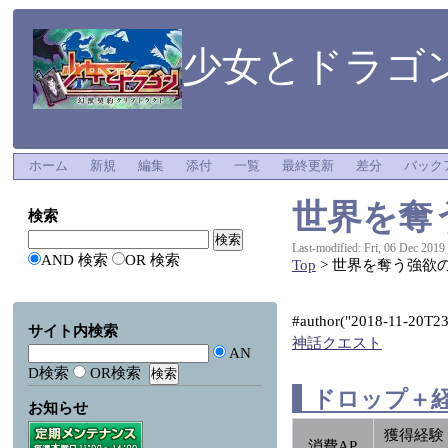
少女とドラゴン
ホーム
新規
編集
添付
一覧
最終更新
差分
バック
世界を奪
検索
Last-modified: Fri, 06 Dec 2019
AND 検索
OR 検索
Top
> 世界を奪う強欲
#author("2018-11-20T23:
サイト内検索
神話クエスト
AN
D検索
OR検索
ドロップ＋
お知らせ
獲得経験
消費AP