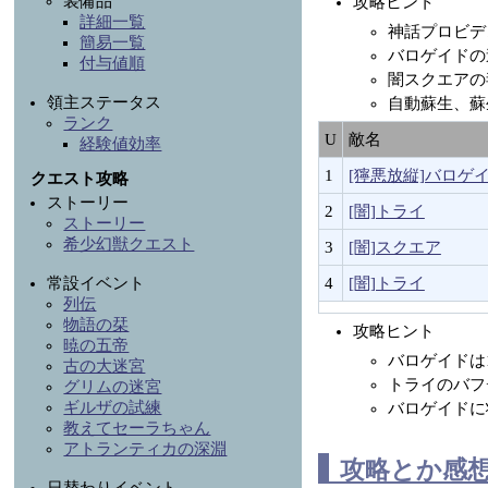
装備品
攻略ヒント
詳細一覧
神話プロビデ
簡易一覧
バロゲイドの
付与値順
闇スクエアの
領主ステータス
自動蘇生、蘇
ランク
U
敵名
経験値効率
1
[獰悪放縦]バロゲ
クエスト攻略
ストーリー
2
[闇]トライ
ストーリー
希少幻獣クエスト
3
[闇]スクエア
4
[闇]トライ
常設イベント
列伝
物語の栞
攻略ヒント
暁の五帝
バロゲイドは1
古の大迷宮
トライのバフ
グリムの迷宮
ギルザの試練
バロゲイドに
教えてセーラちゃん
アトランティカの深淵
攻略とか感