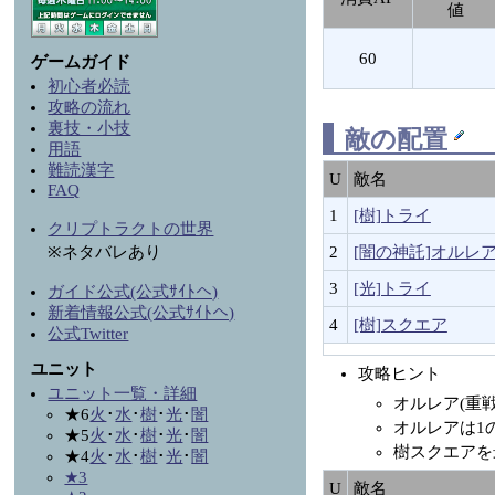
値
60
ゲームガイド
初心者必読
攻略の流れ
裏技・小技
敵の配置
用語
難読漢字
U
敵名
FAQ
1
[樹]トライ
クリプトラクトの世界
2
[闇の神託]オルレ
※ネタバレあり
3
[光]トライ
ガイド公式(公式ｻｲﾄへ)
新着情報公式(公式ｻｲﾄへ)
4
[樹]スクエア
公式Twitter
ユニット
攻略ヒント
ユニット一覧・詳細
オルレア(重
★6
火
･
水
･
樹
･
光
･
闇
オルレアは1の
★5
火
･
水
･
樹
･
光
･
闇
樹スクエアを
★4
火
･
水
･
樹
･
光
･
闇
★3
U
敵名