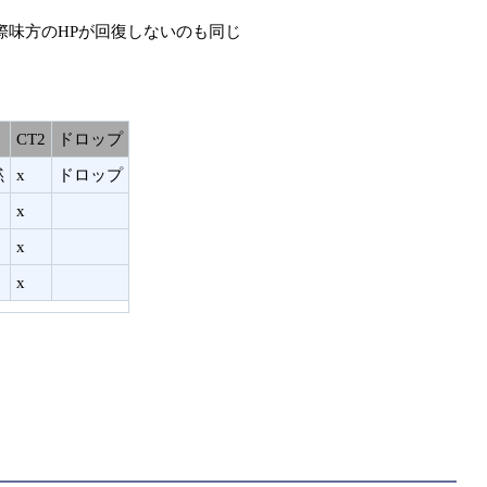
際味方のHPが回復しないのも同じ
CT2
ドロップ
黙
x
ドロップ
x
x
x