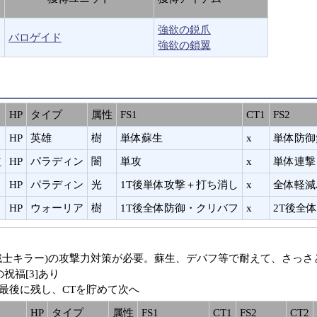
強欲の鋭爪
バロゲイド
強欲の鎖翼
HP
タイプ
属性
FS1
CT1
FS2
HP
英雄
樹
単体蘇生
x
単体防御
ア
HP
パラディン
闇
単攻
x
単体連撃
HP
パラディン
光
1T後単体攻撃＋打ち消し
x
全体軽減
HP
ウォーリア
樹
1T後全体防御・クリバフ
x
2T後全
戦士キラー)の攻撃力対策が必要。蘇生、デバフ等で耐えて、さっさ
祝福[3]あり
最後に残し、CTを貯めて次へ
HP
タイプ
属性
FS1
CT1
FS2
CT2