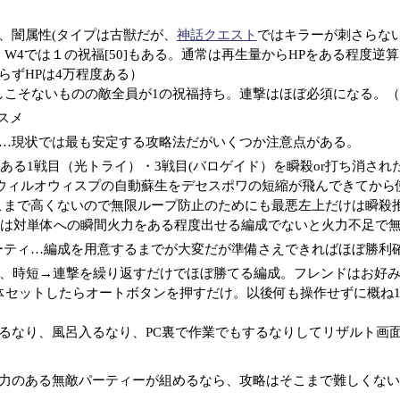
、闇属性(タイプは古獣だが、
神話クエスト
ではキラーが刺さらない
、W4では１の祝福[50]もある。通常は再生量からHPをある程度逆
らずHPは4万程度ある）
しこそないものの敵全員が1の祝福持ち。連撃はほぼ必須になる。
スメ
…現状では最も安定する攻略法だがいくつか注意点がある。
ある1戦目（光トライ）・3戦目(バロゲイド）を瞬殺or打ち消さ
ウィルオウィスプの自動蘇生をデセスポワの短縮が飛んできてから
こまで高くないので無限ループ防止のためにも最悪左上だけは瞬殺推
は対単体への瞬間火力をある程度出せる編成でないと火力不足で
ーティ…編成を用意するまでが大変だが準備さえできればほぼ勝利
え、時短→連撃を繰り返すだけでほぼ勝てる編成。フレンドはお好み
体セットしたらオートボタンを押すだけ。以後何も操作せずに概ね
るなり、風呂入るなり、PC裏で作業でもするなりしてリザルト画面
力のある無敵パーティーが組めるなら、攻略はそこまで難しくない