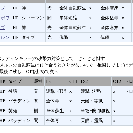
スプ
HP
神
光
全体自動蘇生
x
全体麻痺
x
スポワ
HP
シャーマン
闇
単体短縮
x
全体猛毒
x
スプ
HP
神
光
全体自動蘇生
x
全体麻痺
x
メルン
HP
タイプ
光
傀儡
x
傀儡
x
パラディンキラー)の攻撃力対策として、さっさと倒す
メルンの自動蘇生は付き合うときりがないので、後回しでまずはデ
最後に残し、CTを貯めて次へ
HP
タイプ
属性
FS1
CT1
FS2
CT2
ド
HP
神話
闇
連撃+打消
x
連撃+沈黙
x
ド
HP
パラディン
闇
全体毒
x
天候：霊風
x
HP
英雄
樹
単体蘇生
x
単攻+防御無視
x
HP
パラディン
闇
全体毒
x
天候：霊風
x