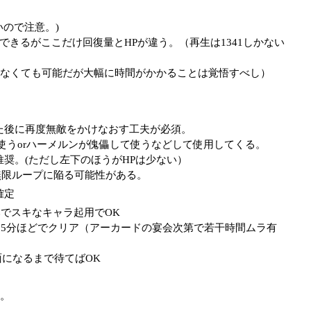
ので注意。)
算できるがここだけ回復量とHPが違う。（再生は1341しかない
（なくても可能だが大幅に時間がかかることは覚悟すべし）
れた後に再度無敵をかけなおす工夫が必須。
使うorハーメルンが傀儡して使うなどして使用してくる。
奨。(ただし左下のほうがHPは少ない）
無限ループに陥る可能性がある。
確定
でスキなキャラ起用でOK
15分ほどでクリア（アーカードの宴会次第で若干時間ムラ有
になるまで待てばOK
。