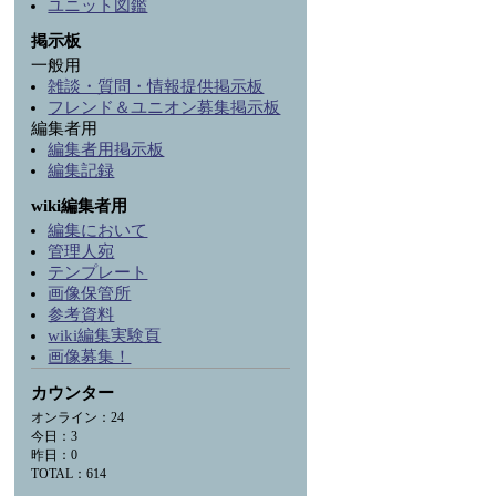
ユニット図鑑
掲示板
一般用
雑談・質問・情報提供掲示板
フレンド＆ユニオン募集掲示板
編集者用
編集者用掲示板
編集記録
wiki編集者用
編集において
管理人宛
テンプレート
画像保管所
参考資料
wiki編集実験頁
画像募集！
カウンター
オンライン：24
今日：3
昨日：0
TOTAL：614