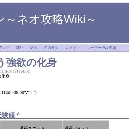
～ネオ攻略Wiki～
アップ
凍結
複製
名前変更
ログイン
ユーザー登録申請
う強欲の化身
 11:16:40 JST (2436d)
の化身
11:58+09:00","","")
経験値
獲得ユニット
獲得アイテム