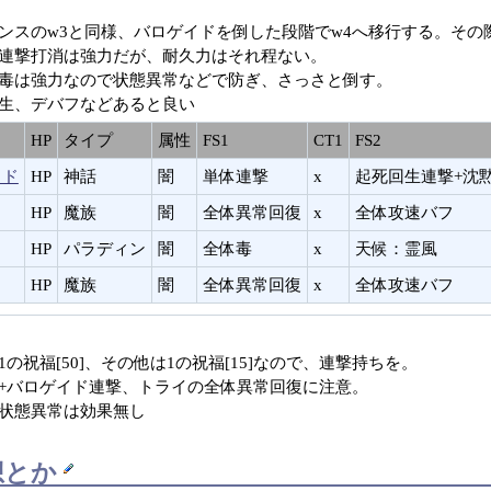
ンスのw3と同様、バロゲイドを倒した段階でw4へ移行する。その
連撃打消は強力だが、耐久力はそれ程ない。
毒は強力なので状態異常などで防ぎ、さっさと倒す。
生、デバフなどあると良い
HP
タイプ
属性
FS1
CT1
FS2
イド
HP
神話
闇
単体連撃
x
起死回生連撃+沈
HP
魔族
闇
全体異常回復
x
全体攻速バフ
HP
パラディン
闇
全体毒
x
天候：霊風
HP
魔族
闇
全体異常回復
x
全体攻速バフ
の祝福[50]、その他は1の祝福[15]なので、連撃持ちを。
+バロゲイド連撃、トライの全体異常回復に注意。
状態異常は効果無し
想とか