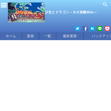
少女とドラゴン～ネオ攻略Wiki～
ホーム
新規
一覧
最終更新
バックアッ