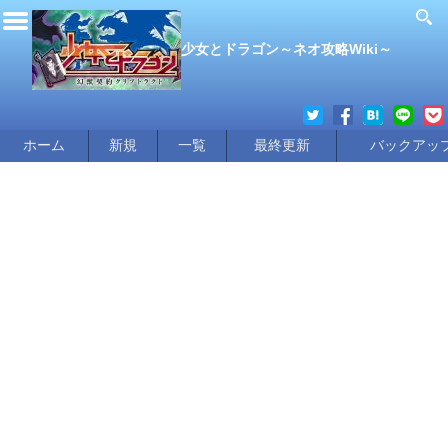
少女とドラゴン～ネオ攻略Wiki～
ホーム
新規
一覧
最終更新
バックアッ