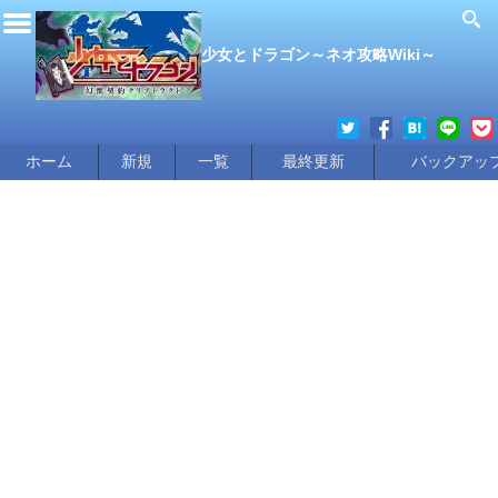
少女とドラゴン～ネオ攻略Wiki～
ホーム
新規
一覧
最終更新
バックアッ