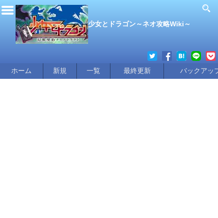
少女とドラゴン～ネオ攻略Wiki～
ホーム
新規
一覧
最終更新
バックアッ