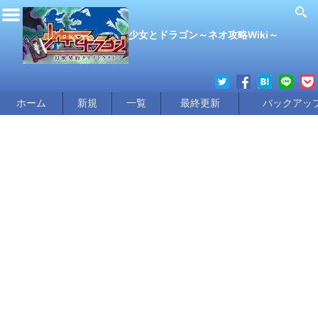
少女とドラゴン～ネオ攻略Wiki～
ホーム
新規
一覧
最終更新
バックアッ