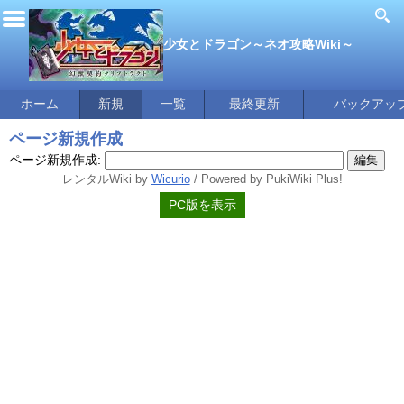
少女とドラゴン～ネオ攻略Wiki～
ホーム
新規
一覧
最終更新
バックアッ
ページ新規作成
ページ新規作成:
レンタルWiki by
Wicurio
/ Powered by PukiWiki Plus!
PC版を表示