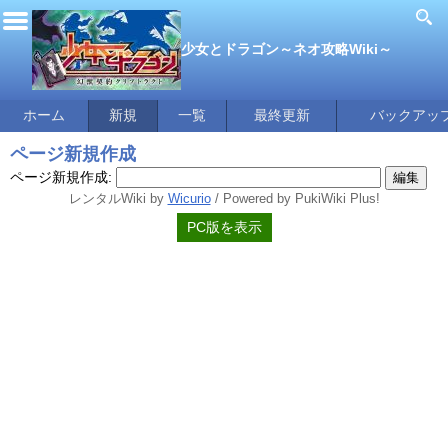
少女とドラゴン～ネオ攻略Wiki～
ホーム
新規
一覧
最終更新
バックアッ
ページ新規作成
ページ新規作成:
レンタルWiki by
Wicurio
/ Powered by PukiWiki Plus!
PC版を表示