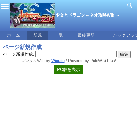
少女とドラゴン～ネオ攻略Wiki～
ホーム
新規
一覧
最終更新
バックアッ
ページ新規作成
ページ新規作成:
レンタルWiki by
Wicurio
/ Powered by PukiWiki Plus!
PC版を表示