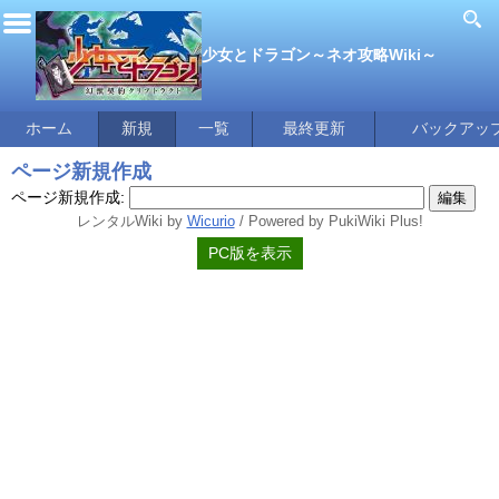
少女とドラゴン～ネオ攻略Wiki～
ホーム
新規
一覧
最終更新
バックアッ
ページ新規作成
ページ新規作成:
レンタルWiki by
Wicurio
/ Powered by PukiWiki Plus!
PC版を表示