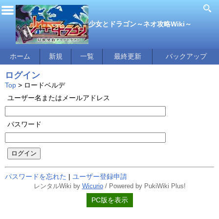
少女とドラゴン～ネオ攻略Wiki～
ホーム
新規
一覧
最終更新
バックアップ
ログイン
Top
> ロードベルデ
ユーザー名またはメールアドレス
パスワード
ログイン
パスワードを忘れた
|
ユーザー登録申請
レンタルWiki by
Wicurio
/ Powered by PukiWiki Plus!
PC版を表示