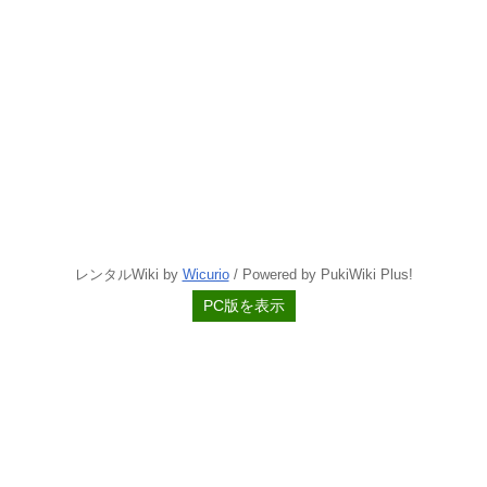
レンタルWiki by
Wicurio
/ Powered by PukiWiki Plus!
PC版を表示