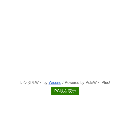
レンタルWiki by
Wicurio
/ Powered by PukiWiki Plus!
PC版を表示