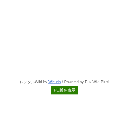
レンタルWiki by
Wicurio
/ Powered by PukiWiki Plus!
PC版を表示