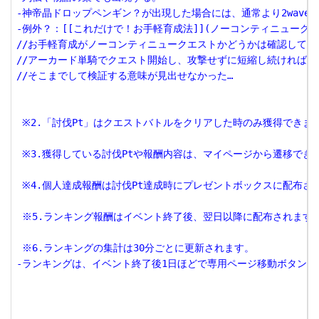
-神帝晶ドロップペンギン？が出現した場合には、通常より2wave増え
-例外？：[[これだけで！お手軽育成法]](ノーコンティニュークエ
//お手軽育成がノーコンティニュークエストかどうかは確認していま
//アーカード単騎でクエスト開始し、攻撃せずに短縮し続ければ敗
//そこまでして検証する意味が見出せなかった…

 ※2.「討伐Pt」はクエストバトルをクリアした時のみ獲得できます
 ※3.獲得している討伐Ptや報酬内容は、マイページから遷移でき
 ※4.個人達成報酬は討伐Pt達成時にプレゼントボックスに配布され
 ※5.ランキング報酬はイベント終了後、翌日以降に配布されます。
 ※6.ランキングの集計は30分ごとに更新されます。

-ランキングは、イベント終了後1日ほどで専用ページ移動ボタンが