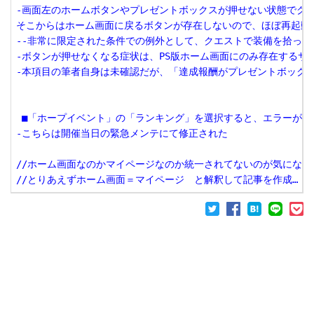
-画面左のホームボタンやプレゼントボックスが押せない状態でクエ
そこからはホーム画面に戻るボタンが存在しないので、ほぼ再起動必
--非常に限定された条件での例外として、クエストで装備を拾って所
-ボタンが押せなくなる症状は、PS版ホーム画面にのみ存在するサー
-本項目の筆者自身は未確認だが、「達成報酬がプレゼントボックス
 ■「ホープイベント」の「ランキング」を選択すると、エラーが表
-こちらは開催当日の緊急メンテにて修正された

//ホーム画面なのかマイページなのか統一されてないのが気になりま
//とりあえずホーム画面＝マイページ　と解釈して記事を作成…