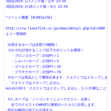
2回目2019.1/7メンテ後～1/9 23:59

3回目2019.3/28メンテ後～4/1 23:59

*イベント概要 [#c881ac5b]

http://crw.lionsfilm.co.jp/news/detail.php?id=1080

より一部抜粋

 出現するホープは全部で4種類！

 それぞれ討伐することで以下のポイントを獲得！

 　・ブロンズホープ：討伐Pt＝1

 　・シルバーホープ：討伐Pt＝5

 　・ゴールドホープ：討伐Pt＝10

 　・プラチナホープ：討伐Pt＝70

 ※ホープは景品として獲得出来ます、クエストではドロップしませ
-「クエストではドロップしません」

&size(20){「クエストではドロップしません」};((大事なことな
 ※1.ホープは「ノーコンティニュークエスト」を除く

 　全てのクエストのWAVE1(最初のバトル)に出現します。

-列伝や物語の栞でも出現する。
