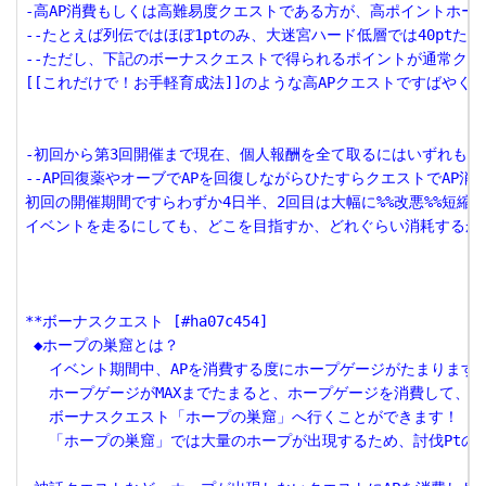
-高AP消費もしくは高難易度クエストである方が、高ポイントホープ
--たとえば列伝ではほぼ1ptのみ、大迷宮ハード低層では40ptたまに
--ただし、下記のボーナスクエストで得られるポイントが通常クエ
[[これだけで！お手軽育成法]]のような高APクエストですばやく
-初回から第3回開催まで現在、個人報酬を全て取るにはいずれも5万
--AP回復薬やオーブでAPを回復しながらひたすらクエストでAP
初回の開催期間ですらわずか4日半、2回目は大幅に%%改悪%%短縮
イベントを走るにしても、どこを目指すか、どれぐらい消耗するかの
**ボーナスクエスト [#ha07c454]

 ◆ホープの巣窟とは？

 　イベント期間中、APを消費する度にホープゲージがたまります。
 　ホープゲージがMAXまでたまると、ホープゲージを消費して、

 　ボーナスクエスト「ホープの巣窟」へ行くことができます！

 　「ホープの巣窟」では大量のホープが出現するため、討伐Ptの