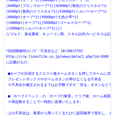
|3000pt|オーブ*1||36000pt|ブロンズホープ*1|

|6000pt|ブロンズホープ*1||42000pt|無色のクリスタル*1|

|6500pt|無色のクリスタル*1||43000pt|シルバーホープ*1|

|8000pt|オーブ*1||49000pt|七色の雫*2|

|14000pt|オーブ*1||50000pt|ゴールドホープ*1|

|15000pt|シルバーホープ*1||||

//ゴルド、進化素材、キューコン類、スキル以外のハピネスは記載
*初回開催時のバグ・不具合など [#c5861f59]

http://crw.lionsfilm.co.jp/news/detail.php?id=1088

に記載のもの

 ■ホープが出現するクエスト後ホームボタンを押してホームに戻ると
 プレゼントボックスやホームボタンが押せなくなる不具合

 ※不具合が修正されるまではお手数ですが「戻る」ボタンなどでホ
 ■「ホープイベント」の「ホープの巣窟」クリア後、ホーム画面に
 ※再起動することで一時的に改善いたします。

-上の不具合は、巣窟から帰ってくるたびに超高確率で発生し、イベ