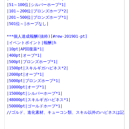
|51～100位|シルバーホープ*1|

|101～200位|ブロンズホープ*2|

|201～500位|ブロンズホープ*1|

|501位～|ホープなし|

***個人達成報酬(抜粋)[#rew-201901-pt]

|イベントポイント|報酬|h

|10pt|AP回復薬*1|

|400pt|オーブ*1|

|500pt|ブロンズホープ*1|

|1500pt|スキルギガハピネス*2|

|2000pt|オーブ*1|

|5000pt|ブロンズホープ*1|

|10000pt|オーブ*1|

|15000pt|シルバーホープ*1|

|48000pt|スキルギガハピネス*1|

|50000pt|ゴールドホープ*1|

//ゴルド、進化素材、キューコン類、スキル以外のハピネスは記載