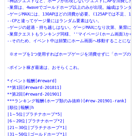
-神話クエストなど、ホープが出現しないクエストにAPを消費した
-巣窟は、4waveでゴールドホープ以上のみが出現。編成はランダムだ
-ゲージMAXには、130APほどの消費が必要。(125APでは不足、135な
--CPと違ってゲージ量にはランダム要素はない。

-ゲージの超過・持ち越しはない。ゲージMAXになり次第、巣窟に行
-巣窟クエストもランキング同様、''マイページ(ホーム画面)から
--そのため、イベント中は頻繁にホーム画面へ移動することになるのだが、
 ※オーブを1つ使用すればホープゲージを消費せずに「ホープの巣
-ポイント稼ぎ最速は、おそらくこれ。

*イベント報酬[#reward]

**第1回[#reward-201811]

**第2回[#reward-201901]

***ランキング報酬(ホープ類のみ抜粋)[#rew-201901-rank]

|順位|報酬|h

|1～5位|プラチナホープ*5|

|6～20位|プラチナホープ*2|

|21～30位|プラチナホープ*1|

|31～50位|ゴールドホープ*1|
