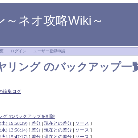
～ネオ攻略Wiki～
更
ログイン
ユーザー登録申請
ヤリング
のバックアップ一
の編集ログ
ング のバックアップを削除
(土) 19:58:39)
[
差分
|
現在との差分
|
ソース
]
(水) 13:56:14)
[
差分
|
現在との差分
|
ソース
]
(火) 15:47:17)
[
差分
|
現在との差分
|
ソース
]