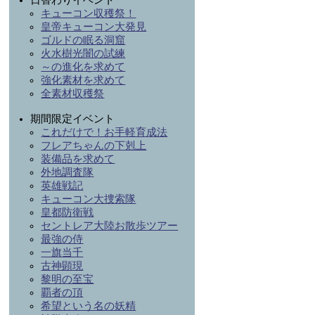
日替わりイベント
キューコン収穫祭！
皇帝キューコン大発見
ゴルドの眠る洞窟
火水樹光闇の試練
～の進化を求めて
強化素材を求めて
全素材収穫祭
期間限定イベント
これだけで！お手軽育成法
フレアちゃんの下剋上
装備品を求めて
外地調査隊
英雄戦記
キューコン大捜索隊
皇都防衛戦
セントレア大陸お散歩ツアー
最強の侍
一旗当千
古神顕現
黎明の至宝
覇者の頂
希望という名の妖精