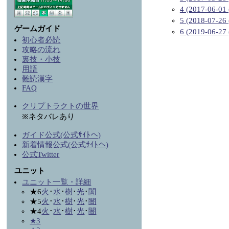
4 (2017-06-01 
5 (2018-07-26 
ゲームガイド
6 (2019-06-27 
初心者必読
攻略の流れ
裏技・小技
用語
難読漢字
FAQ
クリプトラクトの世界
※ネタバレあり
ガイド公式(公式ｻｲﾄへ)
新着情報公式(公式ｻｲﾄへ)
公式Twitter
ユニット
ユニット一覧・詳細
★6
火
･
水
･
樹
･
光
･
闇
★5
火
･
水
･
樹
･
光
･
闇
★4
火
･
水
･
樹
･
光
･
闇
★3