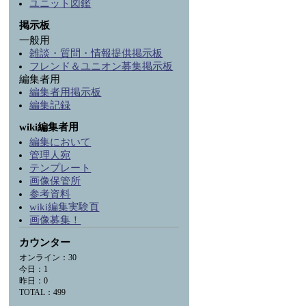
ユニット図鑑
掲示板
一般用
雑談・質問・情報提供掲示板
フレンド＆ユニオン募集掲示板
編集者用
編集者用掲示板
編集記録
wiki編集者用
編集において
管理人宛
テンプレート
画像保管所
参考資料
wiki編集実験頁
画像募集！
カウンター
オンライン：30
今日：1
昨日：0
TOTAL：499