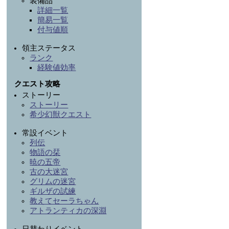
装備品
詳細一覧
簡易一覧
付与値順
領主ステータス
ランク
経験値効率
クエスト攻略
ストーリー
ストーリー
希少幻獣クエスト
常設イベント
列伝
物語の栞
暁の五帝
古の大迷宮
グリムの迷宮
ギルザの試練
教えてセーラちゃん
アトランティカの深淵