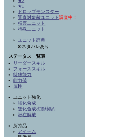
★2
★1
ドロップモンスター
調査対象敵ユニット
調査中！
精霊ユニット
特殊ユニット
ユニット辞典
※ネタバレあり
ステータス一覧表
リーダースキル
フォーススキル
特殊能力
能力値
属性
ユニット強化
強化合成
進化合成/幻獣契約
潜在解放
所持品
アイテム