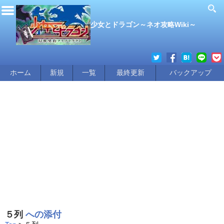
少女とドラゴン～ネオ攻略Wiki～
ホーム
新規
一覧
最終更新
バックアップ
５列
への添付