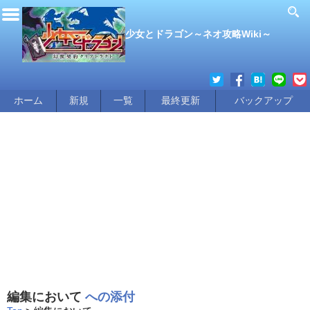
少女とドラゴン～ネオ攻略Wiki～
ホーム
新規
一覧
最終更新
バックアップ
編集において
への添付