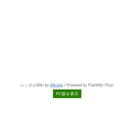
レンタルWiki by
Wicurio
/ Powered by PukiWiki Plus!
PC版を表示