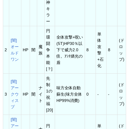
神
キ
ラ
ー
円
単
環
全体攻撃+呪い
[闇]
体
(ド
闘
(5T)HP30％以
オー
魔
攻
ロ
2
HP
闇
争
下で威力2.0
8
8
ルド
族
撃
ッ
本
倍。ｱﾝﾁ燐光の
ワン
+石
プ)
能
盾
化
[？]
先
[闇]
制
(ド
アー
ナ
味方全体自動
1の
ロ
3
ク
ウ
HP
闇
イ
蘇生(味方全体
0
-
-
祝
ッ
ィス
ト
HP99%消費)
福
プ)
プ
[20]
[闇]
アー
円
単
(ド