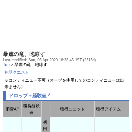
暴虐の竜、咆哮す
Last-modified: Sun, 05 Apr 2020 18:38:45 JST (2313d)
Top
> 暴虐の竜、咆哮す
神話クエスト
※コンティニュー不可（オーブを使用してのコンティニューは出
来ません）
ドロップ＋経験値
獲得経験
消費AP
獲得ユニット
獲得アイテム
値
初
回