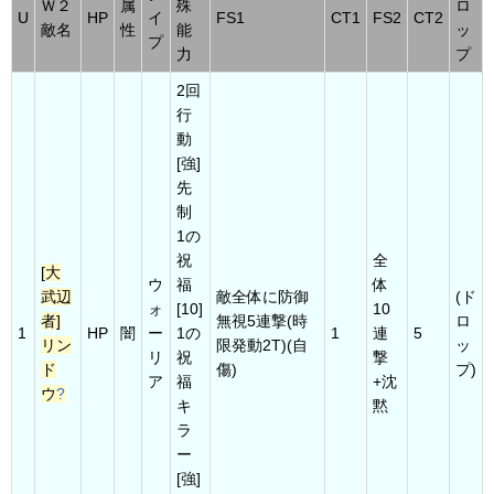
Ｗ２
属
殊
ロ
U
HP
イ
FS1
CT1
FS2
CT2
敵名
性
能
ッ
プ
力
プ
2回
行
動
[強]
先
制
1の
祝
全
[大
ウ
福
体
武辺
敵全体に防御
(ド
ォ
[10]
10
者]
無視5連撃(時
ロ
1
HP
闇
ー
1の
1
連
5
リン
限発動2T)(自
ッ
リ
祝
撃
ド
傷)
プ)
ア
福
+沈
ウ
?
キ
黙
ラ
ー
[強]