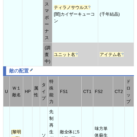
ス
ティラノサウルス
?
マ
[闇]カイザーキューコ
(千年結晶)
ボ
ン
ー
ナ
ス
(調
査
ユニット名
?
アイテム名
?
中)
敵の配置
特
ド
タ
Ｗ１
属
殊
ロ
U
HP
イ
FS1
CT1
FS2
CT2
敵名
性
能
ッ
プ
力
プ
先
制
再
味方単
[黎明
生
敵全体に5
ソ
体蘇生