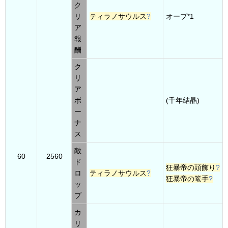
ク
リ
ティラノサウルス
?
オーブ*1
ア
報
酬
ク
リ
ア
ボ
(千年結晶)
ー
ナ
ス
敵
60
2560
ド
狂暴帝の頭飾り
?
ロ
ティラノサウルス
?
狂暴帝の篭手
?
ッ
プ
カ
リ