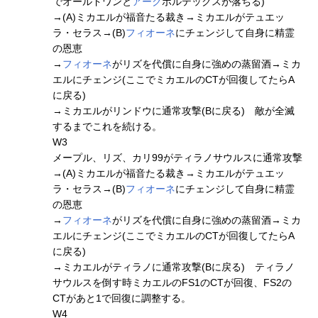
でオールドワンと
アーク
ボルテックスが落ちる)
→(A)ミカエルが福音たる裁き→ミカエルがテュエッ
ラ・セラス→(B)
フィオーネ
にチェンジして自身に精霊
の恩恵
→
フィオーネ
がリズを代償に自身に強めの蒸留酒→ミカ
エルにチェンジ(ここでミカエルのCTが回復してたらA
に戻る)
→ミカエルがリンドウに通常攻撃(Bに戻る) 敵が全滅
するまでこれを続ける。
W3
メープル、リズ、カリ99がティラノサウルスに通常攻撃
→(A)ミカエルが福音たる裁き→ミカエルがテュエッ
ラ・セラス→(B)
フィオーネ
にチェンジして自身に精霊
の恩恵
→
フィオーネ
がリズを代償に自身に強めの蒸留酒→ミカ
エルにチェンジ(ここでミカエルのCTが回復してたらA
に戻る)
→ミカエルがティラノに通常攻撃(Bに戻る) ティラノ
サウルスを倒す時ミカエルのFS1のCTが回復、FS2の
CTがあと1で回復に調整する。
W4