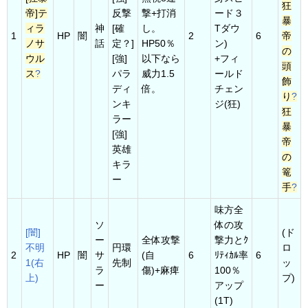
狂
帝]テ
反撃
撃+打消
ード３
暴
ィラ
神
[確
し。
Tダウ
1
HP
闇
2
6
帝
ノサ
話
定？]
HP50％
ン)
の
ウル
[強]
以下なら
+フィ
頭
ス
?
パラ
威力1.5
ールド
飾
ディ
倍。
チェン
り
?
ンキ
ジ(狂)
狂
ラー
暴
[強]
帝
英雄
の
キラ
篭
ー
手
?
味方全
ソ
体の攻
[闇]
(ド
ー
全体攻撃
撃力とｸ
不明
円環
ロ
2
HP
闇
サ
(自
6
ﾘﾃｨｶﾙ率
6
1(右
先制
ッ
ラ
傷)+麻痺
100％
上)
プ)
ー
アップ
(1T)