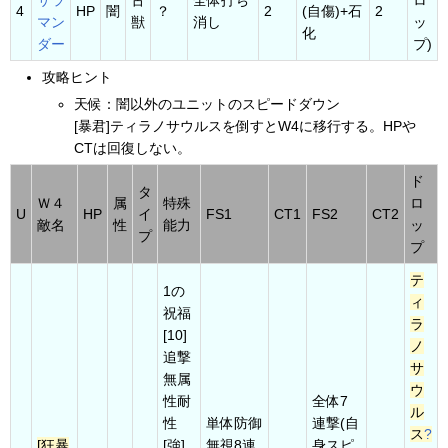
サラ
古
全体打ち
ロ
4
HP
闇
？
2
(自傷)+石
2
マン
獣
消し
ッ
化
ダー
プ)
攻略ヒント
天候：闇以外のユニットのスピードダウン
[暴君]ティラノサウルスを倒すとW4に移行する。HPや
CTは回復しない。
ド
タ
Ｗ４
属
特殊
ロ
U
HP
イ
FS1
CT1
FS2
CT2
敵名
性
能力
ッ
プ
プ
テ
1の
ィ
祝福
ラ
[10]
ノ
追撃
サ
無属
ウ
性耐
全体7
ル
性
単体防御
連撃(自
ス
?
[狂暴
[強]
無視8連
身スピ