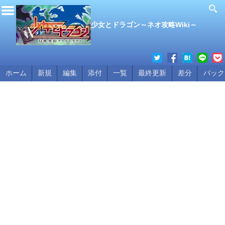
少女とドラゴン～ネオ攻略Wiki～
ホーム
新規
編集
添付
一覧
最終更新
差分
バック