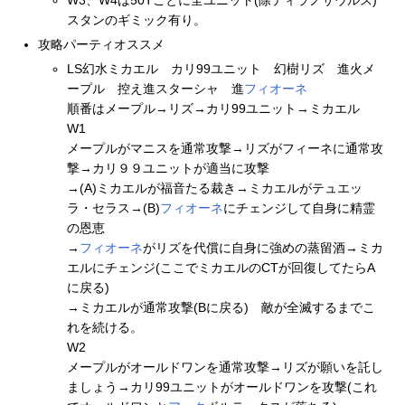
W3、W4は50Tごとに全ユニット(除ティラノサウルス)
スタンのギミック有り。
攻略パーティオススメ
LS幻水ミカエル カリ99ユニット 幻樹リズ 進火メ
ープル 控え進スターシャ 進
フィオーネ
順番はメープル→リズ→カリ99ユニット→ミカエル
W1
メープルがマニスを通常攻撃→リズがフィーネに通常攻
撃→カリ９９ユニットが適当に攻撃
→(A)ミカエルが福音たる裁き→ミカエルがテュエッ
ラ・セラス→(B)
フィオーネ
にチェンジして自身に精霊
の恩恵
→
フィオーネ
がリズを代償に自身に強めの蒸留酒→ミカ
エルにチェンジ(ここでミカエルのCTが回復してたらA
に戻る)
→ミカエルが通常攻撃(Bに戻る) 敵が全滅するまでこ
れを続ける。
W2
メープルがオールドワンを通常攻撃→リズが願いを託し
ましょう→カリ99ユニットがオールドワンを攻撃(これ