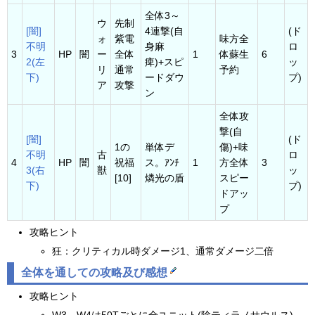
全体3～
ウ
先制
[闇]
4連撃(自
(ド
ォ
紫電
味方全
不明
身麻
ロ
3
HP
闇
ー
全体
1
体蘇生
6
2(左
痺)+スピ
ッ
リ
通常
予約
下)
ードダウ
プ)
ア
攻撃
ン
全体攻
撃(自
[闇]
(ド
1の
単体デ
傷)+味
不明
古
ロ
4
HP
闇
祝福
ス。ｱﾝﾁ
1
方全体
3
3(右
獣
ッ
[10]
燐光の盾
スピー
下)
プ)
ドアッ
プ
攻略ヒント
狂：クリティカル時ダメージ1、通常ダメージ二倍
全体を通しての攻略及び感想
攻略ヒント