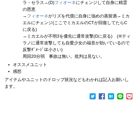
ラ・セラス→(D)
フィオーネ
にチェンジして自身に精霊
の恩恵
→
フィオーネ
がリズを代償に自身に強めの蒸留酒→ミカ
エルにチェンジ(ここでミカエルのCTが回復してたらC
に戻る)
→ミカエルが不明3を優先に通常攻撃(Dに戻る) (※ティ
ラノに通常攻撃しても自愛少女の福音が効いているので
反撃ﾀﾞﾒｰｼﾞは小さい)
周回20分弱 事故は無い。批判は見ない。
オススメユニット
感想
アイテムやユニットのドロップ状況などもわかれば記入お願いし
ます。