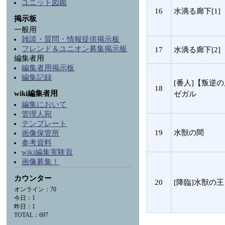
ユニット図鑑
16
水滴る廊下[1]
掲示板
一般用
雑談・質問・情報提供掲示板
フレンド＆ユニオン募集掲示板
17
水滴る廊下[2]
編集者用
編集者用掲示板
編集記録
[番人]【叛逆
18
wiki編集者用
ゼガル
編集において
管理人宛
テンプレート
19
水獣の間
画像保管所
参考資料
wiki編集実験頁
画像募集！
カウンター
20
[降臨]水獣の王
オンライン：70
今日：1
昨日：1
TOTAL：697