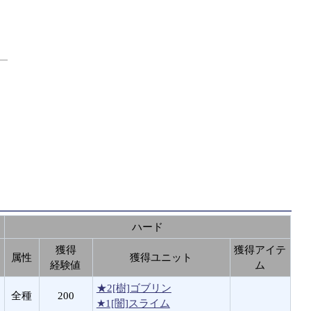
ハード
テ
獲得
獲得アイテ
属性
獲得ユニット
経験値
ム
★2[樹]ゴブリン
全種
200
★1[闇]スライム