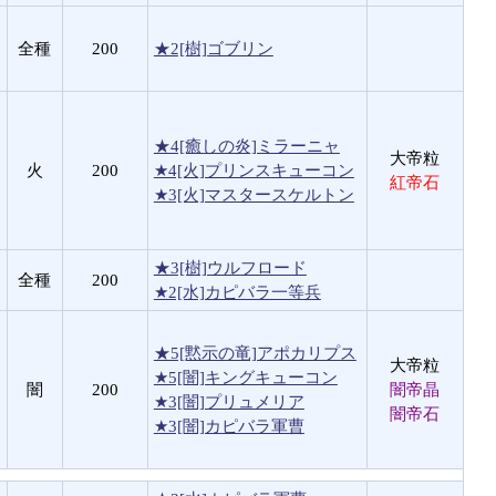
全種
200
★2[樹]ゴブリン
★4[癒しの炎]ミラーニャ
大帝粒
火
200
★4[火]プリンスキューコン
紅帝石
★3[火]マスタースケルトン
★3[樹]ウルフロード
全種
200
★2[水]カピバラ一等兵
★5[黙示の竜]アポカリプス
大帝粒
★5[闇]キングキューコン
闇
200
闇帝晶
★3[闇]プリュメリア
闇帝石
★3[闇]カピバラ軍曹