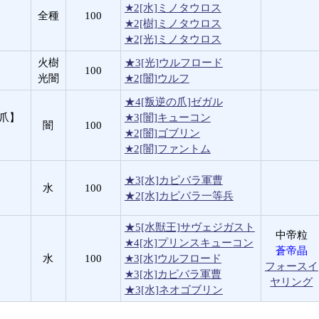
★2[水]ミノタウロス
全種
100
★2[樹]ミノタウロス
★2[光]ミノタウロス
火樹
★3[光]ウルフロード
100
光闇
★2[闇]ウルフ
★4[叛逆の爪]ゼガル
の爪】
★3[闇]キューコン
闇
100
★2[闇]ゴブリン
★2[闇]ファントム
★3[水]カピバラ軍曹
水
100
★2[水]カピバラ一等兵
★5[水獣王]サヴェジガスト
中帝粒
★4[水]プリンスキューコン
蒼帝晶
水
100
★3[水]ウルフロード
フォースイ
★3[水]カピバラ軍曹
ヤリング
★3[水]ネオゴブリン