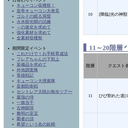
日替わりイベント
キューコン収穫祭！
皇帝キューコン大発見
10
[降臨]光の神獣
ゴルドの眠る洞窟
火水樹光闇の試練
～の進化を求めて
強化素材を求めて
全素材収穫祭
11～20階層
期間限定イベント
これだけで！お手軽育成法
フレアちゃんの下剋上
装備品を求めて
階層
クエスト
外地調査隊
英雄戦記
キューコン大捜索隊
皇都防衛戦
セントレア大陸お散歩ツアー
11
ひび割れた道[1
最強の侍
一旗当千
古神顕現
黎明の至宝
覇者の頂
希望という名の妖精