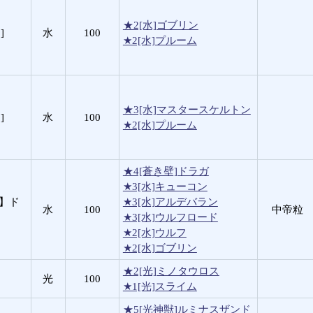
★2[水]ゴブリン
]
水
100
★2[水]プルーム
★3[水]マスタースケルトン
]
水
100
★2[水]プルーム
★4[蒼き壁]ドラガ
★3[水]キューコン
壁】ド
★3[水]アルデバラン
水
100
中帝粒
★3[水]ウルフロード
★2[水]ウルフ
★2[水]ゴブリン
★2[光]ミノタウロス
光
100
★1[光]スライム
★5[光神獣]ルミナスザンド