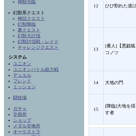
神獣光臨
12
ひび割れた道[2
幻獣系クエスト
神話クエスト
幻獣降臨
裏クエスト
幻獣大討伐
幻獣討伐戦・レイド
[番人]【悪戯
チャレンジクエスト
13
コノツ
システム
ユニオン
ユニオンバトル総力戦
デュエル
フレンド
14
大地の門
ミッション
闘技場
[降臨]大地を
ガチャ
15
す者
交易所
ショップ
メダル交換所
オーケストラ