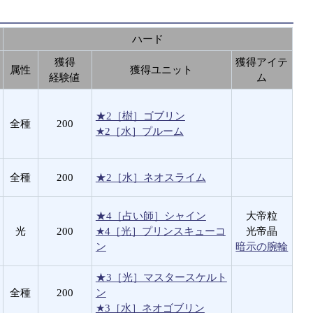
ハード
獲得
獲得アイテ
属性
獲得ユニット
経験値
ム
★2［樹］ゴブリン
全種
200
★2［水］プルーム
全種
200
★2［水］ネオスライム
★4［占い師］シャイン
大帝粒
光
200
★4［光］プリンスキューコ
光帝晶
ン
暗示の腕輪
★3［光］マスタースケルト
全種
200
ン
★3［水］ネオゴブリン