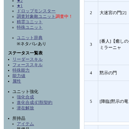
★2
★1
ドロップモンスター
2
大迷宮の門[2]
調査対象敵ユニット
調査中！
精霊ユニット
特殊ユニット
ユニット辞典
[番人]【癒し
※ネタバレあり
3
ミラーニャ
ステータス一覧表
リーダースキル
フォーススキル
特殊能力
4
黙示の門
能力値
属性
ユニット強化
強化合成
5
[降臨]黙示の竜
進化合成/幻獣契約
潜在解放
所持品
アイテム