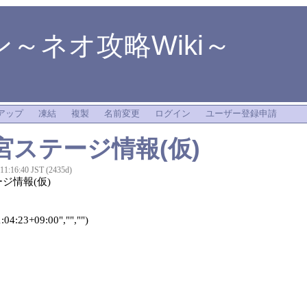
～ネオ攻略Wiki～
アップ
凍結
複製
名前変更
ログイン
ユーザー登録申請
宮ステージ情報(仮)
 11:16:40 JST (2435d)
ジ情報(仮)
04:23+09:00","","")