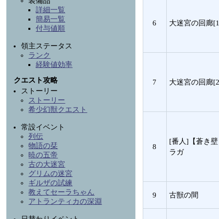
装備品
詳細一覧
簡易一覧
6
大迷宮の回廊[1
付与値順
領主ステータス
ランク
経験値効率
クエスト攻略
7
大迷宮の回廊[2
ストーリー
ストーリー
希少幻獣クエスト
常設イベント
列伝
[番人]【蒼き
物語の栞
8
ラガ
暁の五帝
古の大迷宮
グリムの迷宮
ギルザの試練
教えてセーラちゃん
9
古獣の間
アトランティカの深淵