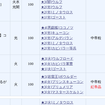
火水
★3[闇]ウルフ
]
100
光闇
★2[光]ウルフ
★2[光]ミノタウロス
★1[光]ゴースト
★4[悪戯狐]ココノツ
★3[光]キューコン
狐】コ
光
100
★3[光]アルデバラン
中帝粒
★2[光]ミノタウロス
★2[光]カピバラ一等兵
★3[火]ウルフロード
火
100
★3[火]カピバラ軍曹
★1[火]ゴースト
★5[岩窟王]ボウルダー
揺るが
★4[火]プリンスキューコン
中帝粒
火
100
★3[火]プリュメリア
紅帝晶
★3[火]マスタースケルトン
★2[火]ミノタウロス