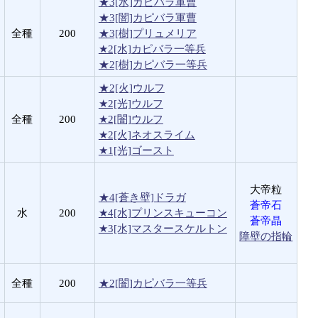
★3[水]カピバラ軍曹
★3[闇]カピバラ軍曹
全種
200
★3[樹]プリュメリア
★2[水]カピバラ一等兵
★2[樹]カピバラ一等兵
★2[火]ウルフ
★2[光]ウルフ
全種
200
★2[闇]ウルフ
★2[火]ネオスライム
★1[光]ゴースト
大帝粒
★4[蒼き壁]ドラガ
蒼帝石
水
200
★4[水]プリンスキューコン
蒼帝晶
★3[水]マスタースケルトン
障壁の指輪
全種
200
★2[闇]カピバラ一等兵