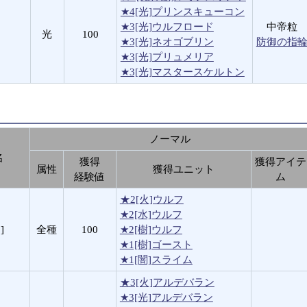
★4[光]プリンスキューコン
★3[光]ウルフロード
中帝粒
光
100
★3[光]ネオゴブリン
防御の指
★3[光]プリュメリア
★3[光]マスタースケルトン
ノーマル
名
獲得
獲得アイテ
属性
獲得ユニット
経験値
ム
★2[火]ウルフ
★2[水]ウルフ
]
全種
100
★2[樹]ウルフ
★1[樹]ゴースト
★1[闇]スライム
★3[火]アルデバラン
★3[光]アルデバラン