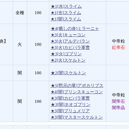
★1[水]スライム
全種
100
★1[光]スライム
★1[闇]スライム
★4[癒しの炎]ミラーニャ
★3[火]キューコン
の炎】
★3[火]アルデバラン
中帝粒
火
100
★3[火]カピバラ軍曹
紅帝石
★3[火]ゴブリン
★2[火]スケルトン
闇
100
★2[闇]スケルトン
★5[黙示の竜]アポカリプス
★4[闇]プリンスキューコン
中帝粒
★3[闇]カピバラ軍曹
闇
100
闇帝石
★3[闇]ネオゴブリン
闇帝晶
★3[闇]プリュメリア
★3[闇]マスタースケルトン