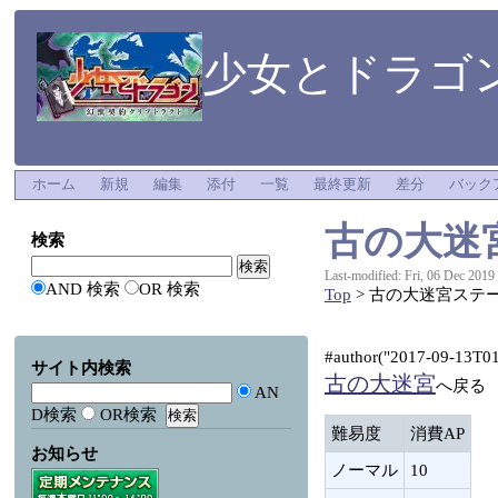
少女とドラゴン
ホーム
新規
編集
添付
一覧
最終更新
差分
バック
古の大迷
検索
Last-modified: Fri, 06 Dec 2019
AND 検索
OR 検索
Top
> 古の大迷宮ステー
#author("2017-09-13T01:
サイト内検索
古の大迷宮
へ戻る
AN
D検索
OR検索
難易度
消費AP
お知らせ
ノーマル
10