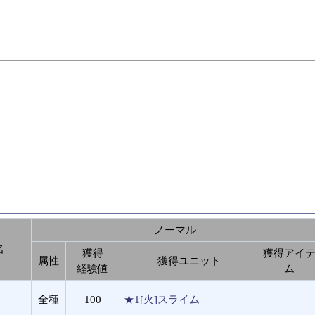
ノーマル
名
獲得
獲得アイ
属性
獲得ユニット
経験値
ム
全種
100
★1[火]スライム