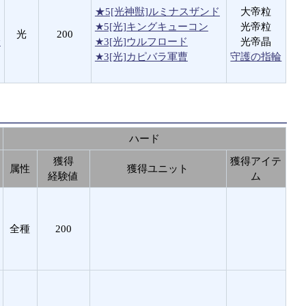
★5[光神獣]ルミナスザンド
大帝粒
★5[光]キングキューコン
光帝粒
光
200
輪
★3[光]ウルフロード
光帝晶
★3[光]カピバラ軍曹
守護の指輪
ハード
獲得
獲得アイテ
属性
獲得ユニット
経験値
ム
全種
200