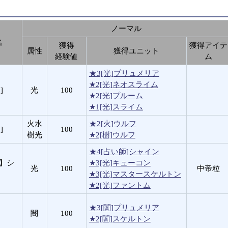
ノーマル
名
獲得
獲得アイテ
属性
獲得ユニット
経験値
ム
★3[光]プリュメリア
★2[光]ネオスライム
]
光
100
★2[光]プルーム
★1[光]スライム
火水
★2[火]ウルフ
]
100
樹光
★2[樹]ウルフ
★4[占い師]シャイン
師】シ
★3[光]キューコン
光
100
中帝粒
★3[光]マスタースケルトン
★2[光]ファントム
★3[闇]プリュメリア
闇
100
★2[闇]スケルトン