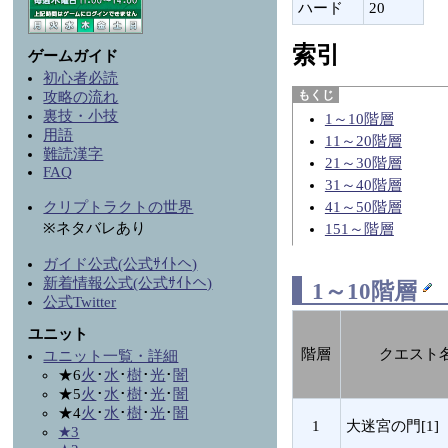
ハード
20
索引
ゲームガイド
初心者必読
攻略の流れ
裏技・小技
1～10階層
用語
11～20階層
難読漢字
21～30階層
FAQ
31～40階層
クリプトラクトの世界
41～50階層
※ネタバレあり
151～階層
ガイド公式(公式ｻｲﾄへ)
新着情報公式(公式ｻｲﾄへ)
1～10階層
公式Twitter
ユニット
階層
クエスト
ユニット一覧・詳細
★6
火
･
水
･
樹
･
光
･
闇
★5
火
･
水
･
樹
･
光
･
闇
★4
火
･
水
･
樹
･
光
･
闇
1
大迷宮の門[1]
★3