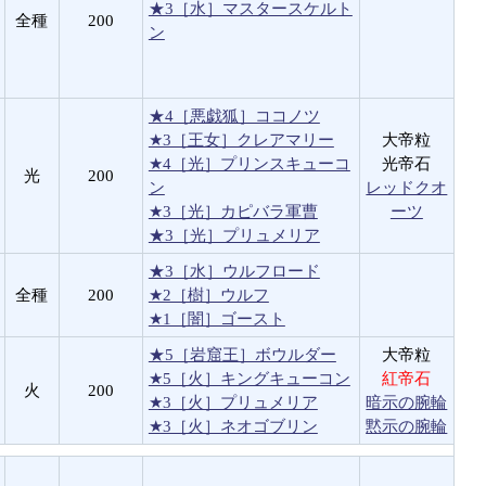
★3［水］マスタースケルト
全種
200
ン
★4［悪戯狐］ココノツ
★3［王女］クレアマリー
大帝粒
★4［光］プリンスキューコ
光帝石
光
200
ン
レッドクオ
★3［光］カピバラ軍曹
ーツ
★3［光］プリュメリア
★3［水］ウルフロード
全種
200
★2［樹］ウルフ
★1［闇］ゴースト
★5［岩窟王］ボウルダー
大帝粒
★5［火］キングキューコン
紅帝石
火
200
★3［火］プリュメリア
暗示の腕輪
★3［火］ネオゴブリン
黙示の腕輪