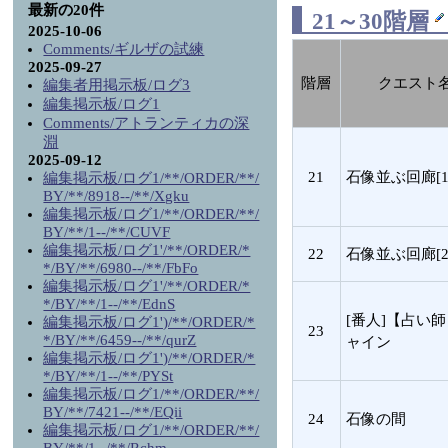
最新の20件
21～30階層
2025-10-06
Comments/ギルザの試練
2025-09-27
階層
クエスト
編集者用掲示板/ログ3
編集掲示板/ログ1
Comments/アトランティカの深
淵
2025-09-12
21
石像並ぶ回廊[1
編集掲示板/ログ1/**/ORDER/**/
BY/**/8918--/**/Xgku
編集掲示板/ログ1/**/ORDER/**/
BY/**/1--/**/CUVF
編集掲示板/ログ1'/**/ORDER/*
22
石像並ぶ回廊[2
*/BY/**/6980--/**/FbFo
編集掲示板/ログ1'/**/ORDER/*
*/BY/**/1--/**/EdnS
[番人]【占い
編集掲示板/ログ1')/**/ORDER/*
23
*/BY/**/6459--/**/qurZ
ャイン
編集掲示板/ログ1')/**/ORDER/*
*/BY/**/1--/**/PYSt
編集掲示板/ログ1/**/ORDER/**/
BY/**/7421--/**/EQii
24
石像の間
編集掲示板/ログ1/**/ORDER/**/