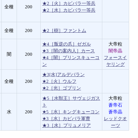
★2［火］カピバラ一等兵
全種
200
★2［水］カピバラ一等兵
全種
200
★2［樹］ファントム
★4［叛逆の爪］ゼガル
大帝粒
★3［闇の案内人］カース
闇帝晶
闇
200
★4［闇］プリンスキューコ
フォースイ
ン
ヤリング
★3[水]アルデバラン
全種
200
★2［火］ウルフ
★2［光］ゴブリン
★5［水獣王］サヴェジガス
大帝粒
ト
蒼帝石
水
200
★5［水］キングキューコン
蒼帝晶
★3［水］カピバラ軍曹
レッドクオ
★3［水］プリュメリア
ーツ