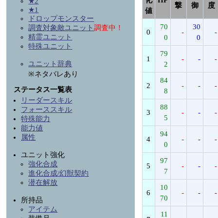
★2
撃
御
度
★1
値
ドロップモンスター
70
30
調査対象敵ユニット
調査中！
0
-
-
精霊ユニット
0
0
特殊ユニット
79
1
-
-
-
ユニット辞典
2
※ネタバレあり
84
2
-
-
-
ステータス一覧表
8
リーダースキル
88
フォーススキル
3
-
-
-
5
特殊能力
能力値
94
属性
4
-
-
-
0
ユニット強化
97
強化合成
5
-
-
-
7
進化合成/幻獣契約
潜在解放
10
6
-
-
-
70
所持品
アイテム
11