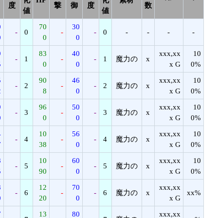
度
撃
御
度
数
値
値
0
70
30
-
0
-
-
0
-
-
-
-
0
0
0
9
83
40
xxx,xx
10
-
1
-
-
1
魔力の
x
5
0
0
x G
0%
5
90
46
xxx,xx
10
-
2
-
-
2
魔力の
x
2
8
0
x G
0%
9
96
50
xxx,xx
10
-
3
-
-
3
魔力の
x
0
0
0
x G
0%
4
10
56
xxx,xx
10
-
4
-
-
4
魔力の
x
7
38
0
x G
0%
8
10
60
xxx,xx
10
-
5
-
-
5
魔力の
x
5
90
0
x G
0%
8
12
70
xxx,xx
-
6
-
-
6
魔力の
x
xx%
0
20
0
x G
7
13
80
xxx,xx