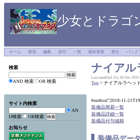
少女とドラゴン
ホーム
新規
編集
添付
一覧
最終更新
差分
バック
ナイアル
検索
Last-modified: Fri, 06 Dec 2019
AND 検索
OR 検索
Top
> ナイアルラヘッ
#author("2018-11-21T19:
サイト内検索
装備品簡易一覧
AN
装備品詳細一覧
D検索
OR検索
装備品付与値順
お知らせ
装備品デー