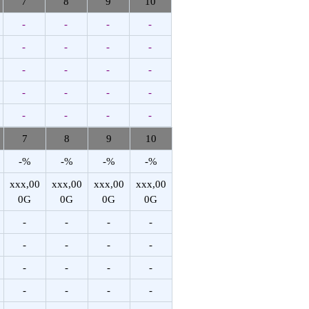
7
8
9
10
-
-
-
-
-
-
-
-
-
-
-
-
-
-
-
-
-
-
-
-
7
8
9
10
-%
-%
-%
-%
xxx,00
xxx,00
xxx,00
xxx,00
0G
0G
0G
0G
-
-
-
-
-
-
-
-
-
-
-
-
-
-
-
-