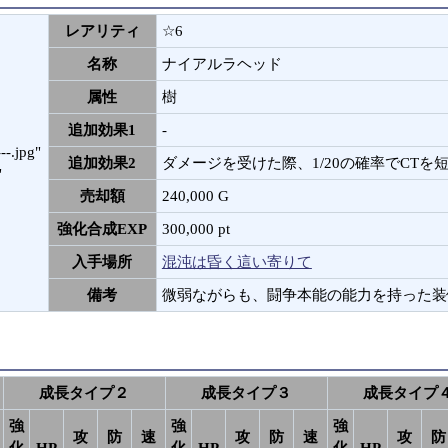
レアリティ
☆6
名称
ナイアルラヘッド
属性
樹
追加効果1
-
---.jpg"
追加効果2
ダメージを受けた際、1/20の確率でCTを
"
売却額
240,000 G
強化合成EXP
300,000 pt
入手場所
混沌は昏く這い寄りて
備考
微弱ながらも、闘争本能の能力を持った装
成長タイプ２
成長タイプ３
成長タイプ
強
強
強
攻
防
速
攻
防
速
攻
防
化
HP
化
HP
化
HP