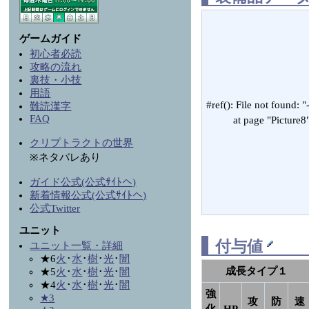
ゲームガイド
初心者必読
攻略の流れ
裏技・小技
用語
#ref(): File not found: "
難読漢字
FAQ
at page "Picture8
クリプトラクトの世界
※ネタバレあり
ガイド公式(公式ｻｲﾄへ)
新着情報公式(公式ｻｲﾄへ)
公式Twitter
ユニット
付与値
ユニット一覧・詳細
★6
火
･
水
･
樹
･
光
･
闇
成長タイプ１
★5
火
･
水
･
樹
･
光
･
闇
★4
火
･
水
･
樹
･
光
･
闇
強
★3
攻
防
速
化
HP