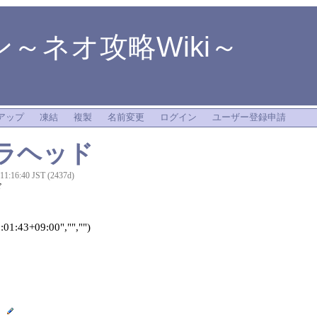
～ネオ攻略Wiki～
アップ
凍結
複製
名前変更
ログイン
ユーザー登録申請
ラヘッド
 11:16:40 JST (2437d)
ド
01:43+09:00","","")
タ