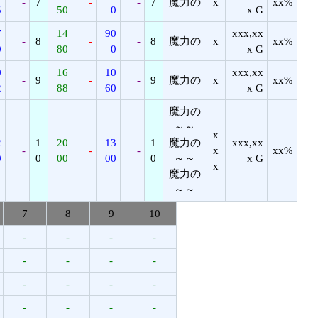
-
7
-
-
7
魔力の
x
xx%
5
50
0
x G
7
14
90
xxx,xx
-
8
-
-
8
魔力の
x
xx%
0
80
0
x G
0
16
10
xxx,xx
-
9
-
-
9
魔力の
x
xx%
2
88
60
x G
魔力の
～～
x
2
1
20
13
1
魔力の
xxx,xx
-
-
-
x
xx%
0
0
00
00
0
～～
x G
x
魔力の
～～
7
8
9
10
-
-
-
-
-
-
-
-
-
-
-
-
-
-
-
-