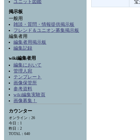
ユニット図鑑
宝
掲示板
一般用
雑談・質問・情報提供掲示板
フレンド＆ユニオン募集掲示板
編集者用
編集者用掲示板
編集記録
wiki編集者用
編集において
管理人宛
テンプレート
画像保管所
参考資料
wiki編集実験頁
画像募集！
カウンター
オンライン：26
今日：1
昨日：2
TOTAL：640