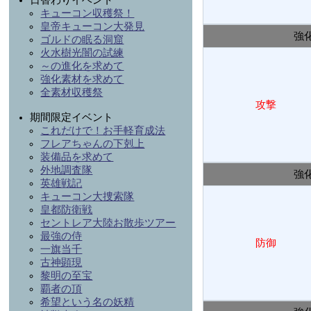
日替わりイベント
キューコン収穫祭！
皇帝キューコン大発見
強
ゴルドの眠る洞窟
火水樹光闇の試練
～の進化を求めて
強化素材を求めて
全素材収穫祭
攻撃
期間限定イベント
これだけで！お手軽育成法
フレアちゃんの下剋上
装備品を求めて
外地調査隊
強
英雄戦記
キューコン大捜索隊
皇都防衛戦
セントレア大陸お散歩ツアー
最強の侍
防御
一旗当千
古神顕現
黎明の至宝
覇者の頂
希望という名の妖精