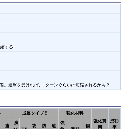
短縮する
備。連撃を受ければ、1ターンぐらいは短縮されるかも？
４
成長タイプ５
強化材料
強化費
成功
強
強
速
攻
防
速
個
用
率
化
HP
化
素材