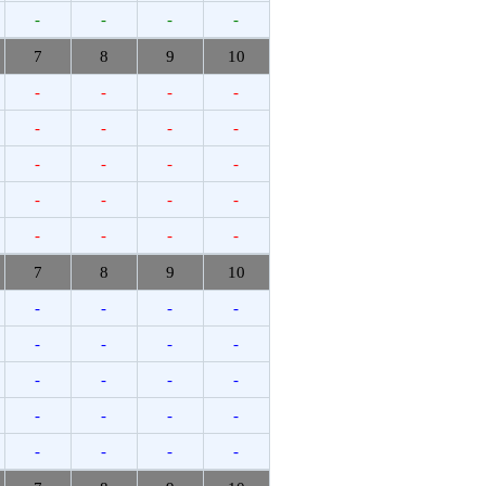
-
-
-
-
7
8
9
10
-
-
-
-
-
-
-
-
-
-
-
-
-
-
-
-
-
-
-
-
7
8
9
10
-
-
-
-
-
-
-
-
-
-
-
-
-
-
-
-
-
-
-
-