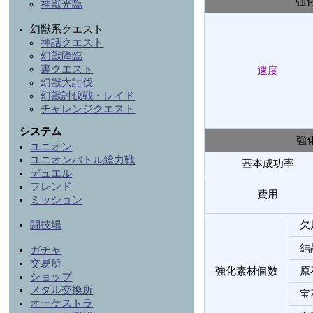
強
神獣光臨
幻獣系クエスト
神話クエスト
幻獣降臨
裏クエスト
速度
幻獣大討伐
幻獣討伐戦・レイド
チャレンジクエスト
システム
強
ユニオン
ユニオンバトル総力戦
基本成功率
デュエル
フレンド
費用
ミッション
欠
闘技場
結
ガチャ
交易所
強化素材個数
原
ショップ
メダル交換所
宝
オーケストラ