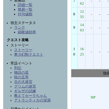
装備品
7
-
-
-
62
詳細一覧
簡易一覧
12
8
-
-
-
付与値順
55
領主ステータス
14
9
-
-
-
ランク
03
経験値効率
クエスト攻略
ストーリー
1
16
ストーリー
-
-
-
0
25
希少幻獣クエスト
常設イベント
列伝
物語の栞
強
暁の五帝
古の大迷宮
グリムの迷宮
ギルザの試練
教えてセーラちゃん
HP
アトランティカの深淵